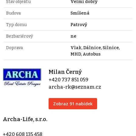
Stav objektu
Velmi dobrý
Budova
Smíšená
Typ domu
Patrový
Bezbariérový
ne
Doprava
Vlak, Dálnice, Silnice,
MHD, Autobus
Milan Černý
+420 737 851 059
archa-rk@seznam.cz
Zobraz 91 nabídek
Archa-Life, s.r.o.
+420 608 135 458