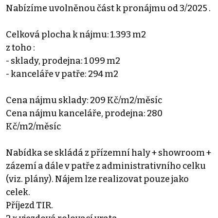
Nabízíme uvolněnou část k pronájmu od 3/2025 .
Celková plocha k nájmu: 1.393 m2
z toho :
- sklady, prodejna: 1 099 m2
- kanceláře v patře: 294 m2
Cena nájmu sklady: 209 Kč/m2/měsíc
Cena nájmu kanceláře, prodejna: 280
Kč/m2/měsíc
Nabídka se skládá z přízemní haly + showroom +
zázemí a dále v patře z administrativního celku
(viz. plány). Nájem lze realizovat pouze jako
celek.
Příjezd TIR.