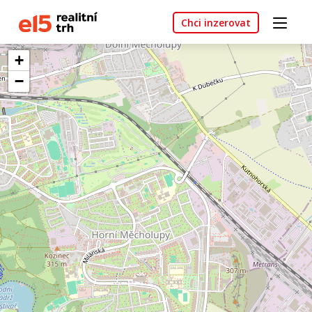
Chci inzerovat
+
−