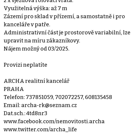
2 x vjezdová rolovací vrata.
Využitelná výška: až 7 m
Zázemí pro sklad v přízemí, a samostatně i pro
kanceláře v patře.
Administrativní část je prostorově variabilní, lze
upravit na míru zákazníkovy.
Nájem možný od 03/2025.
Provizi neplatíte
ARCHA realitní kancelář
PRAHA
Telefon: 737851059, 702072257, 608135458
Email: archa-rk@seznam.cz
Dat.sch.: 4td8nr3
www.facebook.com/nemovitosti.archa
www.twitter.com/archa_life