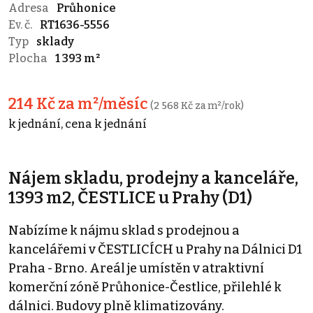
Adresa
Průhonice
Ev. č.
RT1636-5556
Typ
sklady
Plocha
1 393 m²
214 Kč za m²/měsíc
(2 568 Kč za m²/rok)
k jednání, cena k jednání
Nájem skladu, prodejny a kanceláře,
1393 m2, ČESTLICE u Prahy (D1)
Nabízíme k nájmu sklad s prodejnou a
kancelářemi v ČESTLICÍCH u Prahy na Dálnici D1
Praha - Brno. Areál je umístěn v atraktivní
komerční zóně Průhonice-Čestlice, přilehlé k
dálnici. Budovy plně klimatizovány.