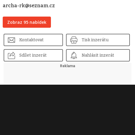
archa-rk@seznam.cz
Zobraz 95 nabídek
Kontaktovat
Tisk inzerátu
Sdílet inzerát
Nahlásit inzerát