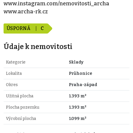
www.instagram.com/nemovitosti_archa
www.archa-rk.cz
ÚSPORNÁ
C
Údaje k nemovitosti
Kategorie
Sklady
Lokalita
Průhonice
Okres
Praha-západ
Užitná plocha
1.393 m²
Plocha pozemku
1.393 m²
Výrobní plocha
1.099 m²