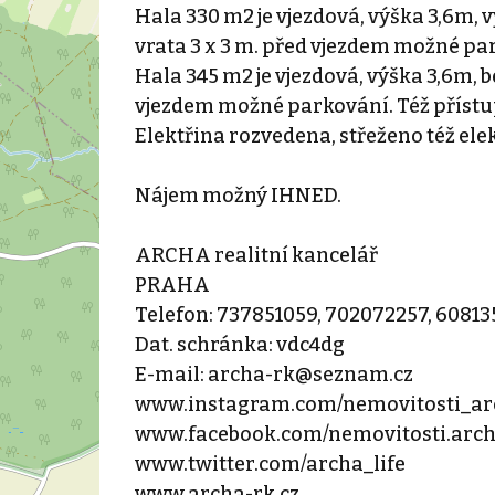
Hala 330 m2 je vjezdová, výška 3,6m,
vrata 3 x 3 m. před vjezdem možné pa
Hala 345 m2 je vjezdová, výška 3,6m, 
vjezdem možné parkování. Též přístu
Elektřina rozvedena, střeženo též ele
Nájem možný IHNED.
ARCHA realitní kancelář
PRAHA
Telefon: 737851059, 702072257, 6081
Dat. schránka: vdc4dg
E-mail: archa-rk@seznam.cz
www.instagram.com/nemovitosti_ar
www.facebook.com/nemovitosti.arc
www.twitter.com/archa_life
www.archa-rk.cz