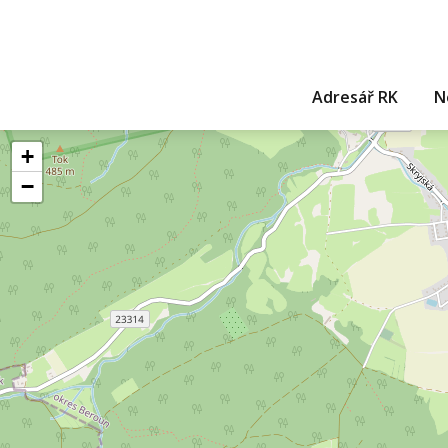
Adresář RK
N
+
−