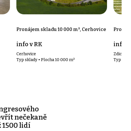
e
Pronájem skladu 10 000 m², Cerhovice
Pronáje
info v RK
info v
Cerhovice
Zdice
Typ sklady • Plocha 10 000 m²
Typ skla
ongresového
evřít nečekaně
 1500 lidí