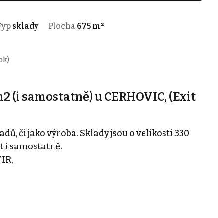
Typ
sklady
Plocha
675 m²
ok)
2 (i samostatně) u CERHOVIC, (Exit
, či jako výroba. Sklady jsou o velikosti 330
t i samostatně.
TIR,