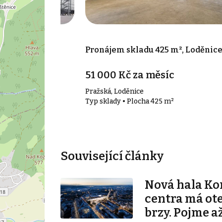
000 m², Žebrák
Pronájem skladu 425 m², Loděnic
51 000 Kč za měsíc
Pražská, Loděnice
00 m²
Typ sklady • Plocha 425 m²
Související články
Nová hala K
centra má ot
brzy. Pojme až