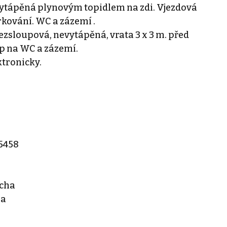
 vytápěná plynovým topidlem na zdi. Vjezdová
rkování. WC a zázemí .
bezsloupová, nevytápěná, vrata 3 x 3 m. před
p na WC a zázemí.
ktronicky.
35458
cha
ha