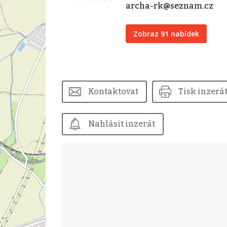
archa-rk@seznam.cz
Zobraz 91 nabídek
Kontaktovat
Tisk inzerá
Nahlásit inzerát