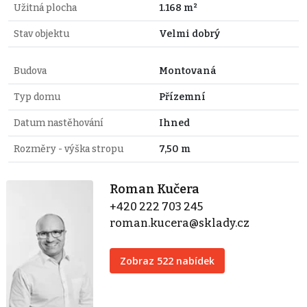
Užitná plocha
1.168 m²
Stav objektu
Velmi dobrý
Budova
Montovaná
Typ domu
Přízemní
Datum nastěhování
Ihned
Rozměry - výška stropu
7,50 m
Roman Kučera
+420 222 703 245
roman.kucera@sklady.cz
Zobraz 522 nabídek