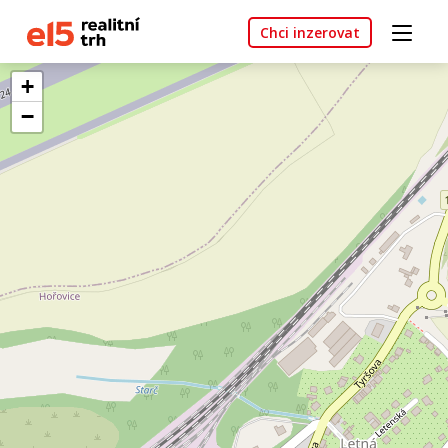
Chci inzerovat
+
−