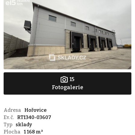
15
Fotogalerie
Adresa
Hořovice
Ev. č.
RT1340-03607
Typ
sklady
Plocha
1 168 m²