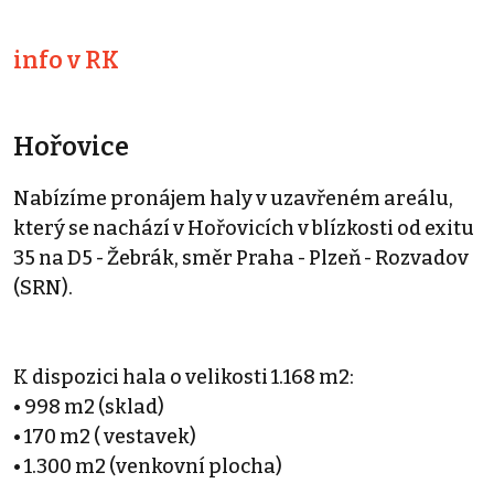
info v RK
Hořovice
Nabízíme pronájem haly v uzavřeném areálu,
který se nachází v Hořovicích v blízkosti od exitu
35 na D5 - Žebrák, směr Praha - Plzeň - Rozvadov
(SRN).
K dispozici hala o velikosti 1.168 m2:
• 998 m2 (sklad)
• 170 m2 ( vestavek)
• 1.300 m2 (venkovní plocha)