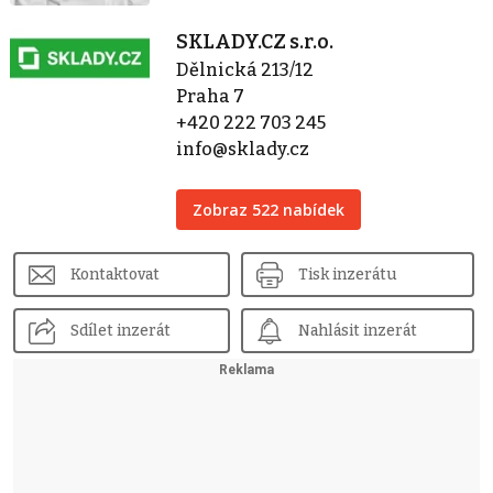
SKLADY.CZ s.r.o.
Dělnická 213/12
Praha 7
+420 222 703 245
info@sklady.cz
Zobraz 522 nabídek
Kontaktovat
Tisk inzerátu
Sdílet inzerát
Nahlásit inzerát