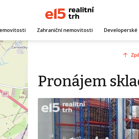
emovitosti
Zahraniční nemovitosti
Developerské 
Zpě
Pronájem skla