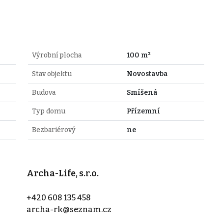
Výrobní plocha
100 m²
Stav objektu
Novostavba
Budova
Smíšená
Typ domu
Přízemní
Bezbariérový
ne
Archa-Life, s.r.o.
+420 608 135 458
archa-rk@seznam.cz