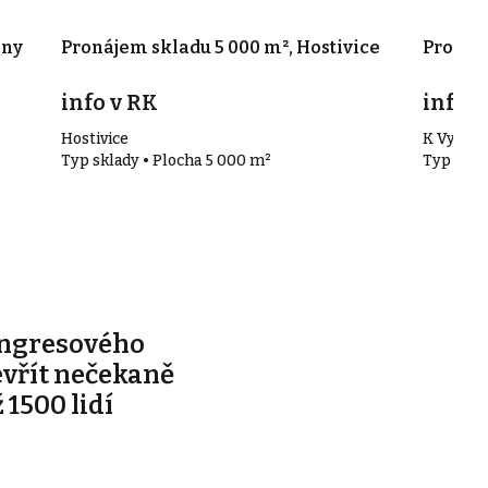
any
Pronájem skladu 5 000 m², Hostivice
Pronáje
info v RK
info v
Hostivice
K Vypich
Typ sklady • Plocha 5 000 m²
Typ skla
ongresového
evřít nečekaně
 1500 lidí