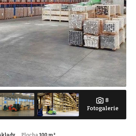
8
Fotogalerie
sklady
Plocha
100 m²