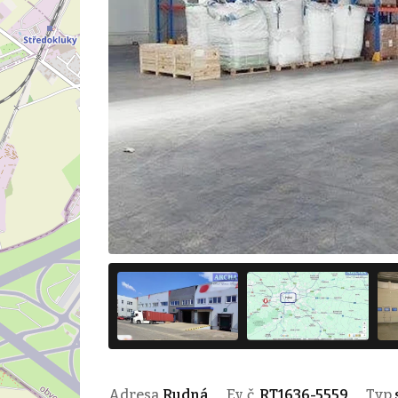
Adresa
Rudná
Ev. č.
RT1636-5559
Typ