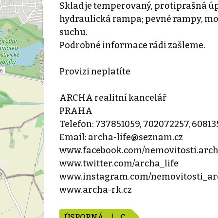
Sklad je temperovaný, protiprašná ú
hydraulická rampa; pevné rampy, mož
suchu.
Podrobné informace rádi zašleme.
Provizi neplatíte
ARCHA realitní kancelář
PRAHA
Telefon: 737851059, 702072257, 6081
Email: archa-life@seznam.cz
www.facebook.com/nemovitosti.arc
www.twitter.com/archa_life
www.instagram.com/nemovitosti_ar
www.archa-rk.cz
ÚSPORNÁ
C