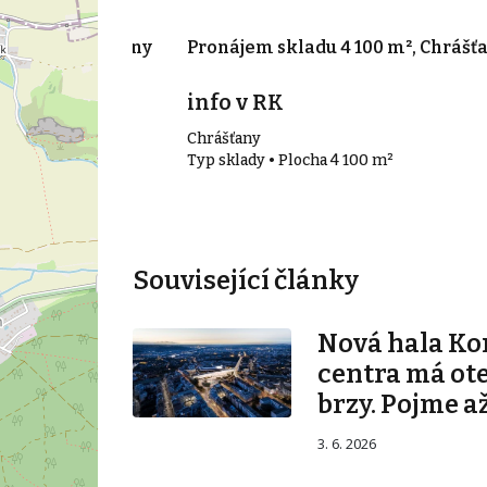
700 m², Chrášťany
Pronájem skladu 4 100 m², Chrášť
info v RK
Chrášťany
00 m²
Typ sklady • Plocha 4 100 m²
Související články
Nová hala K
centra má ot
brzy. Pojme až
3. 6. 2026