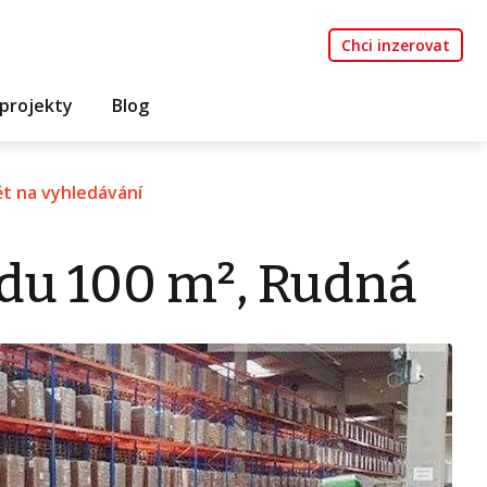
Chci inzerovat
projekty
Blog
t na vyhledávání
du 100 m², Rudná