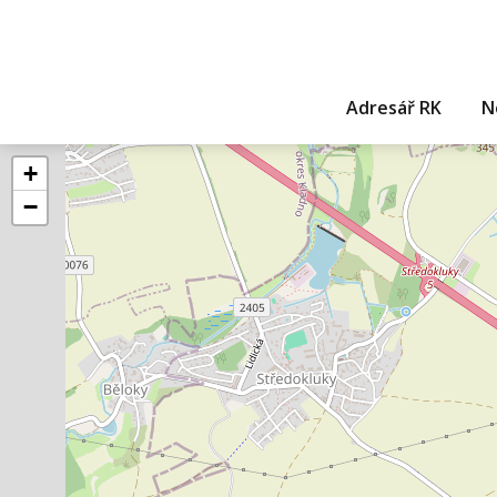
Adresář RK
N
+
−