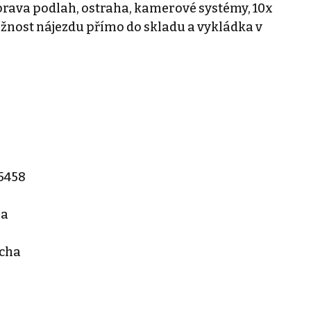
prava podlah, ostraha, kamerové systémy, 10x
nost nájezdu přímo do skladu a vykládka v
35458
ha
cha