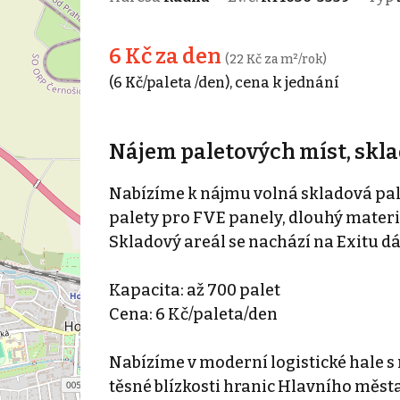
6 Kč za den
(22 Kč za m²/rok)
(6 Kč/paleta /den), cena k jednání
Nájem paletových míst, skl
Nabízíme k nájmu volná skladová pal
palety pro FVE panely, dlouhý materiál
Skladový areál se nachází na Exitu d
Kapacita: až 700 palet
Cena: 6 Kč/paleta/den
Nabízíme v moderní logistické hale s
těsné blízkosti hranic Hlavního měs