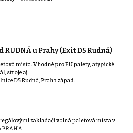
ad RUDNÁ u Prahy (Exit D5 Rudná)
etová místa. Vhodné pro EU palety, atypické
, stroje aj.
álnice D5 Rudná, Praha západ.
 regálovými zakladači volná paletová místa v
ta PRAHA.