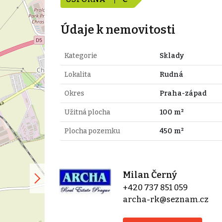
Údaje k nemovitosti
Kategorie
Sklady
Lokalita
Rudná
Okres
Praha-západ
Užitná plocha
100 m²
Plocha pozemku
450 m²
Milan Černý
+420 737 851 059
archa-rk@seznam.cz