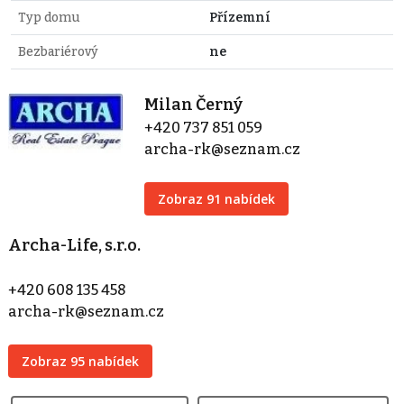
Typ domu
Přízemní
Bezbariérový
ne
Milan Černý
+420 737 851 059
archa-rk@seznam.cz
Zobraz 91 nabídek
Archa-Life, s.r.o.
+420 608 135 458
archa-rk@seznam.cz
Zobraz 95 nabídek