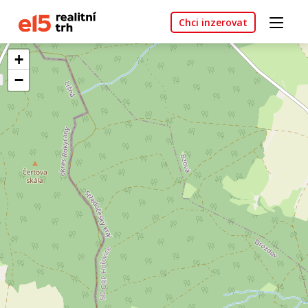
Chci inzerovat
+
−