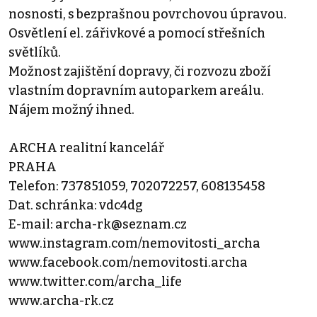
nosnosti, s bezprašnou povrchovou úpravou.
Osvětlení el. zářivkové a pomocí střešních
světlíků.
Možnost zajištění dopravy, či rozvozu zboží
vlastním dopravním autoparkem areálu.
Nájem možný ihned.
ARCHA realitní kancelář
PRAHA
Telefon: 737851059, 702072257, 608135458
Dat. schránka: vdc4dg
E-mail: archa-rk@seznam.cz
www.instagram.com/nemovitosti_archa
www.facebook.com/nemovitosti.archa
www.twitter.com/archa_life
www.archa-rk.cz