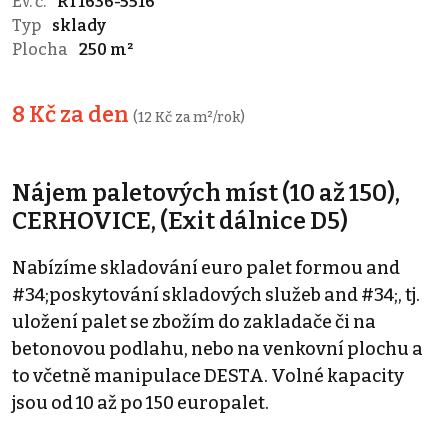
Ev. č.
RT1636-5516
Typ
sklady
Plocha
250 m²
8 Kč za den
(12 Kč za m²/rok)
Nájem paletových míst (10 až 150),
CERHOVICE, (Exit dálnice D5)
Nabízíme skladování euro palet formou and
#34;poskytování skladových služeb and #34;, tj.
uložení palet se zbožím do zakladače či na
betonovou podlahu, nebo na venkovní plochu a
to včetně manipulace DESTA. Volné kapacity
jsou od 10 až po 150 europalet.