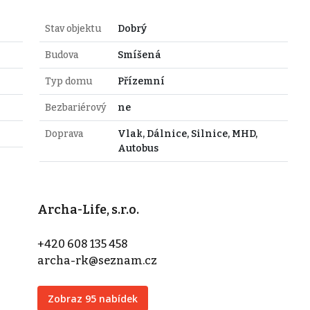
Stav objektu
Dobrý
Budova
Smíšená
Typ domu
Přízemní
Bezbariérový
ne
Doprava
Vlak, Dálnice, Silnice, MHD,
Autobus
Archa-Life, s.r.o.
+420 608 135 458
archa-rk@seznam.cz
Zobraz 95 nabídek