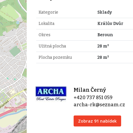
Kategorie
Sklady
Lokalita
Králův Dvůr
Okres
Beroun
Užitná plocha
28 m²
Plocha pozemku
28 m²
Milan Černý
+420 737 851 059
archa-rk@seznam.cz
Zobraz 91 nabídek