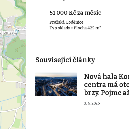
51 000 Kč za měsíc
Pražská, Loděnice
00 m²
Typ sklady • Plocha 425 m²
Související články
Nová hala K
centra má ot
brzy. Pojme až
3. 6. 2026