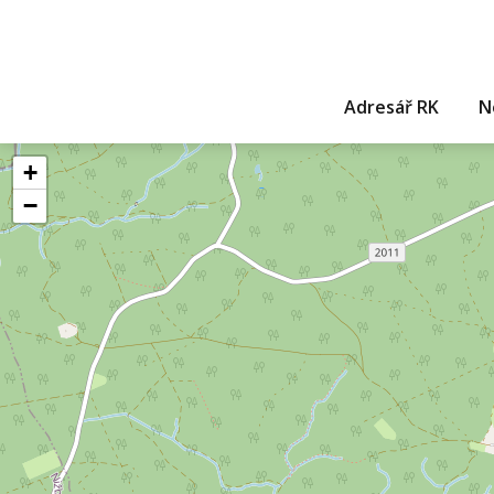
Adresář RK
N
+
−