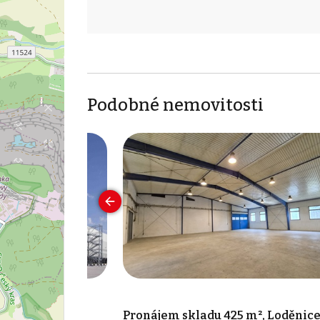
Podobné nemovitosti
000 m², Žebrák
Pronájem skladu 425 m², Loděnic