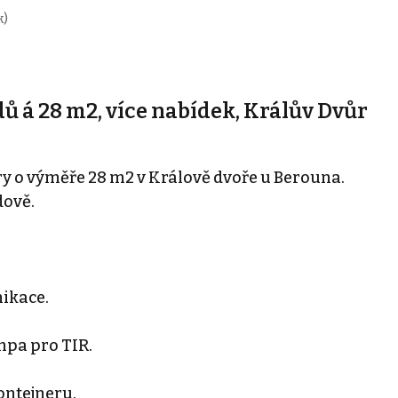
k)
 á 28 m2, více nabídek, Králův Dvůr
 o výměře 28 m2 v Králově dvoře u Berouna.
dově.
nikace.
mpa pro TIR.
ontejneru.