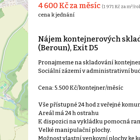
4 600 Kč za měsíc
(1 971 Kč za m²/ro
cena k jednání
Nájem kontejnerových skladů
(Beroun), Exit D5
Pronajmeme na skladování kontejnery
Sociální zázemí v administrativní bu
Cena: 5.500 Kč/kontejner/měsíc
Vše přístupné 24 hod z veřejné komu
Areál má 24 h ostrahu
K dispozici na vykládku pomocná ra
Velké manipulační plochy.
Možnost vlastní venkovní plochy ke k