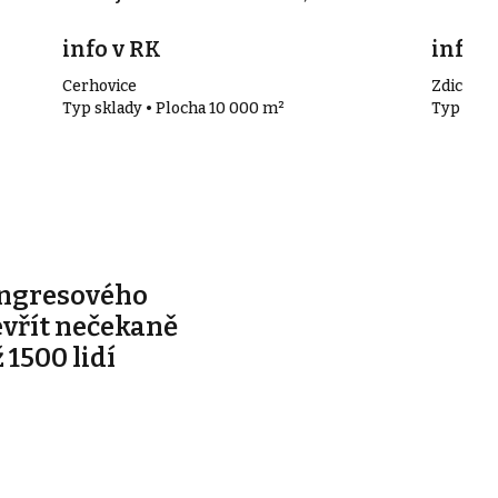
info v RK
info v
Cerhovice
Zdice
Typ sklady • Plocha 10 000 m²
Typ skla
ongresového
evřít nečekaně
 1500 lidí