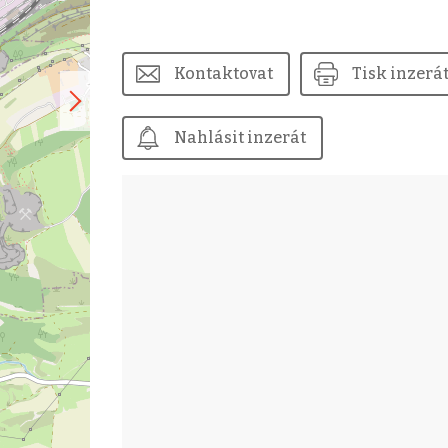
Kontaktovat
Tisk inzerá
Nahlásit inzerát