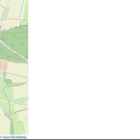
©
OpenStreetMap