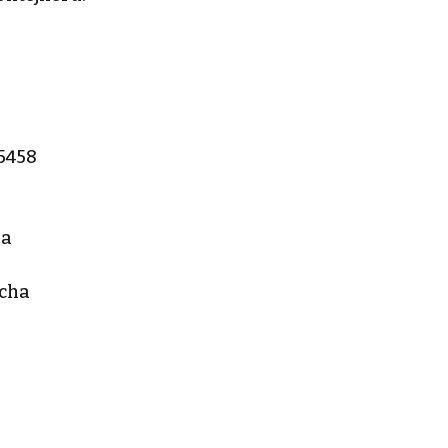
35458
ha
cha