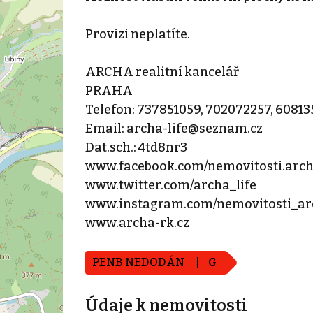
Provizi neplatíte.
ARCHA realitní kancelář
PRAHA
Telefon: 737851059, 702072257, 6081
Email: archa-life@seznam.cz
Dat.sch.: 4td8nr3
www.facebook.com/nemovitosti.arc
www.twitter.com/archa_life
www.instagram.com/nemovitosti_ar
www.archa-rk.cz
PENB NEDODÁN
G
Údaje k nemovitosti