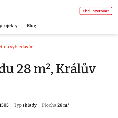
Chci inzerovat
projekty
Blog
t na vyhledávání
du 28 m², Králův
4585
Typ
sklady
Plocha
28 m²