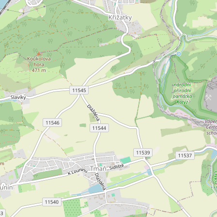
jem skladu 192 m², Králův Dvůr
Pronájem skladu 5 