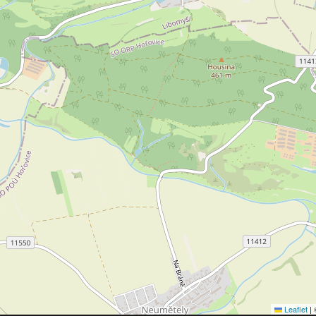
Leaflet
|