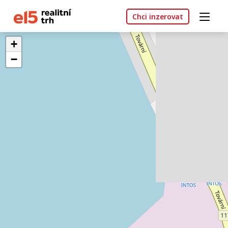
Chci inzerovat
+
−