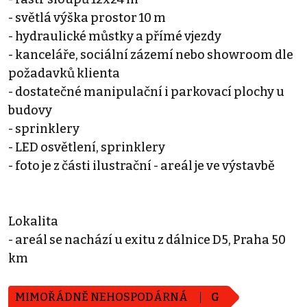
- světlá výška prostor 10 m
- hydraulické můstky a přímé vjezdy
- kanceláře, sociální zázemí nebo showroom dle
požadavků klienta
- dostatečné manipulační i parkovací plochy u
budovy
- sprinklery
- LED osvětlení, sprinklery
- foto je z části ilustrační - areál je ve výstavbě
Lokalita
- areál se nachází u exitu z dálnice D5, Praha 50
km
MIMOŘÁDNĚ NEHOSPODÁRNÁ
G