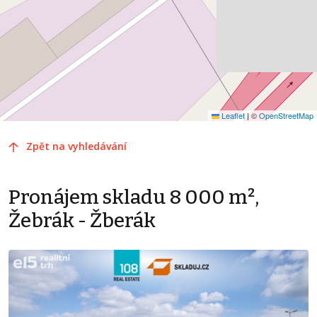
Leaflet
|
©
OpenStreetMap
Zpět na vyhledávání
Pronájem skladu 8 000 m²,
Žebrák - Žberák