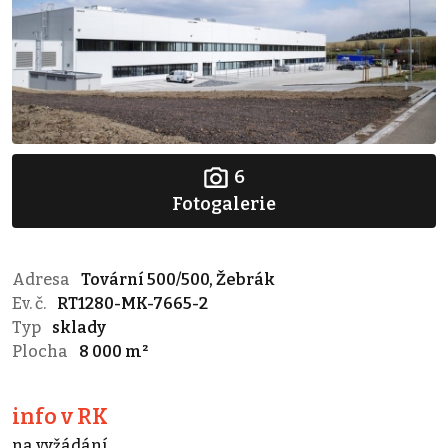
6
Fotogalerie
Adresa
Tovární 500/500, Žebrák
Ev. č.
RT1280-MK-7665-2
Typ
sklady
Plocha
8 000 m²
info v RK
na vyžádání