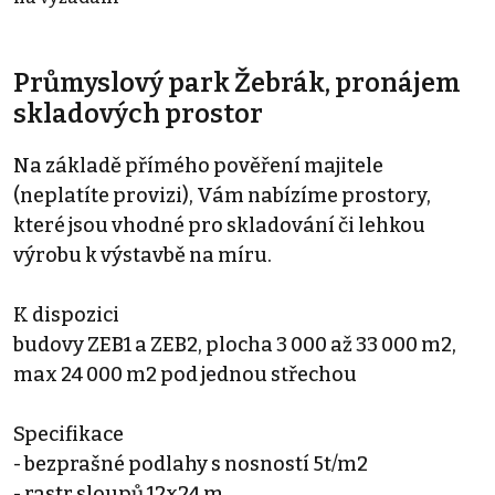
Průmyslový park Žebrák, pronájem
skladových prostor
Na základě přímého pověření majitele
(neplatíte provizi), Vám nabízíme prostory,
které jsou vhodné pro skladování či lehkou
výrobu k výstavbě na míru.
K dispozici
budovy ZEB1 a ZEB2, plocha 3 000 až 33 000 m2,
max 24 000 m2 pod jednou střechou
Specifikace
- bezprašné podlahy s nosností 5t/m2
- rastr sloupů 12x24 m