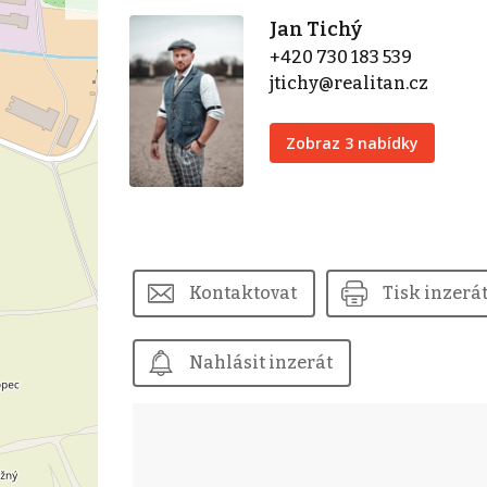
Jan Tichý
+420 730 183 539
jtichy@realitan.cz
Zobraz 3 nabídky
Kontaktovat
Tisk inzerá
Nahlásit inzerát