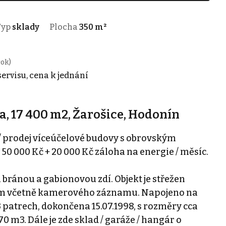
Typ
sklady
Plocha
350 m²
rok)
servisu, cena k jednání
a, 17 400 m2, Žarošice, Hodonín
 prodej víceúčelové budovy s obrovským
0 000 Kč + 20 000 Kč záloha na energie / měsíc.
 bránou a gabionovou zdí. Objekt je střežen
 včetně kamerového záznamu. Napojeno na
 patrech, dokončena 15.07.1998, s rozměry cca
m3. Dále je zde sklad / garáže / hangár o