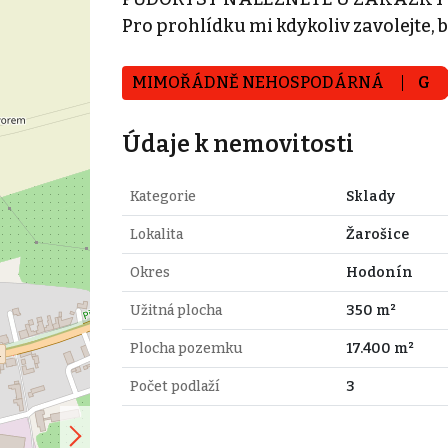
Pro prohlídku mi kdykoliv zavolejte, b
MIMOŘÁDNĚ NEHOSPODÁRNÁ
G
Údaje k nemovitosti
Kategorie
Sklady
Lokalita
Žarošice
Okres
Hodonín
Užitná plocha
350 m²
Plocha pozemku
17.400 m²
Počet podlaží
3