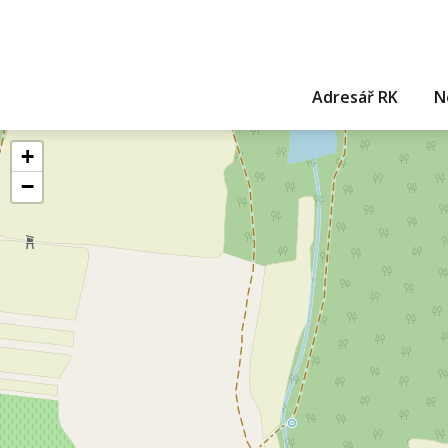
Adresář RK
N
+
−