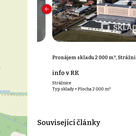
0 m², Hodonín
Pronájem skladu 2 000 m², Strážn
info v RK
Strážnice
 m²
Typ sklady • Plocha 2 000 m²
Související články