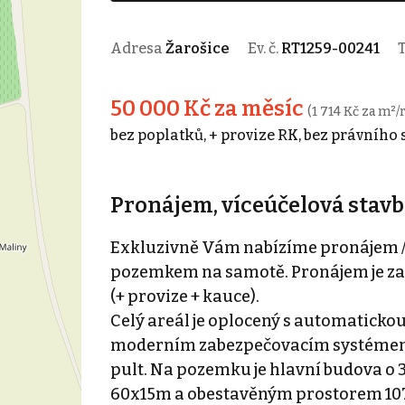
Adresa
Žarošice
Ev. č.
RT1259-00241
50 000 Kč za měsíc
(1 714 Kč za m²/
bez poplatků, + provize RK, bez právního 
Pronájem, víceúčelová stavb
Exkluzivně Vám nabízíme pronájem /
pozemkem na samotě. Pronájem je za 5
(+ provize + kauce).
Celý areál je oplocený s automatickou
moderním zabezpečovacím systémem
pult. Na pozemku je hlavní budova o 3
60x15m a obestavěným prostorem 1070 