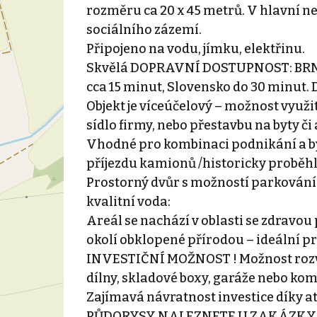
rozměru ca 20 x 45 metrů. V hlavní nem
sociálního zázemí.
Připojeno na vodu, jímku, elektřinu.
Skvělá DOPRAVNÍ DOSTUPNOST: BRNO 
cca 15 minut, Slovensko do 30 minut. 
Objekt je víceúčelový – možnost využi
sídlo firmy, nebo přestavbu na byty č
Vhodné pro kombinaci podnikání a byd
příjezdu kamionů /historicky proběhl
Prostorný dvůr s možností parkování 
kvalitní voda:
Areál se nachází v oblasti se zdravo
okolí obklopené přírodou – ideální pr
INVESTIČNÍ MOŽNOST ! Možnost rozvoj
dílny, skladové boxy, garáže nebo kom
Zajímavá návratnost investice díky at
PŮDORYSY NALEZNETE U ZAKÁZKY