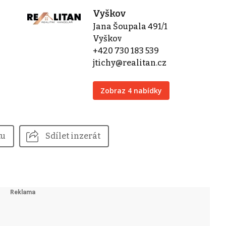
Vyškov
Jana Šoupala 491/1
Vyškov
+420 730 183 539
jtichy@realitan.cz
Zobraz 4 nabídky
tu
Sdílet inzerát