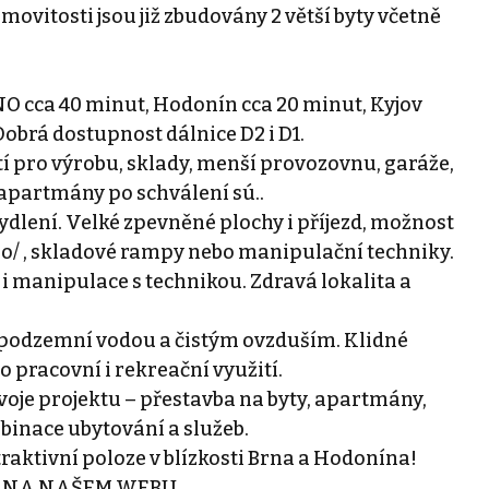
ovitosti jsou již zbudovány 2 větší byty včetně
cca 40 minut, Hodonín cca 20 minut, Kyjov
Dobrá dostupnost dálnice D2 i D1.
tí pro výrobu, sklady, menší provozovnu, garáže,
i apartmány po schválení sú..
lení. Velké zpevněné plochy i příjezd, možnost
o/ , skladové rampy nebo manipulační techniky.
i manipulace s technikou. Zdravá lokalita a
u podzemní vodou a čistým ovzduším. Klidné
o pracovní i rekreační využití.
e projektu – přestavba na byty, apartmány,
binace ubytování a služeb.
raktivní poloze v blízkosti Brna a Hodonína!
 NA NAŠEM WEBU.