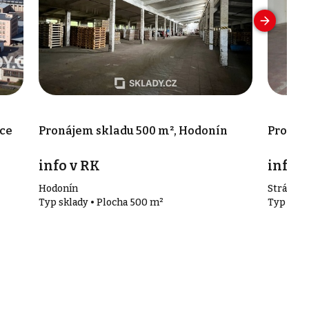
ice
Pronájem skladu 500 m², Hodonín
Pronáje
info v RK
info v
Hodonín
Strážnic
Typ sklady • Plocha 500 m²
Typ skla