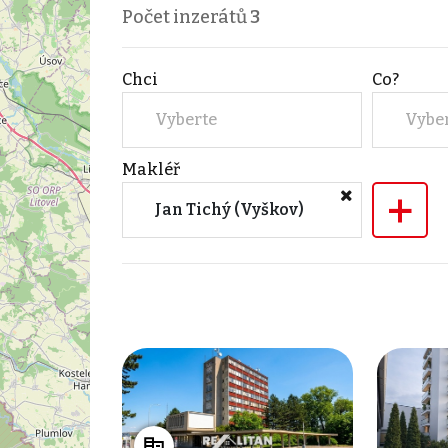
Počet inzerátů
3
Chci
Co?
Vyberte
Vybe
Makléř
+
Jan Tichý (Vyškov)