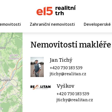
emovitosti
Zahraniční nemovitosti
Developerské 
Nemovitosti makléře 
Jan Tichý
+420 730 183 539
jtichy@realitan.cz
Vyškov
+420 730 183 539
jtichy@realitan.cz