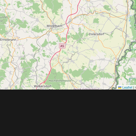
Leaflet
|
Obchodní 