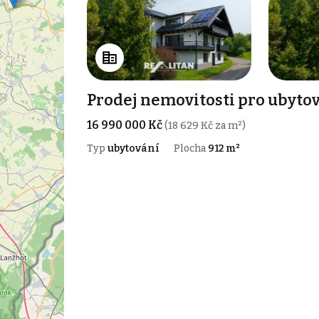
Prodej nemovitosti pro ubytov
16 990 000 Kč
(18 629 Kč za m²)
Typ
ubytování
Plocha
912 m²