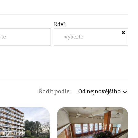
Kde?
rte
Vyberte
Řadit podle:
Od nejnovějšího