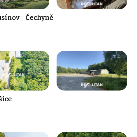
usínov - Čechyně
šice