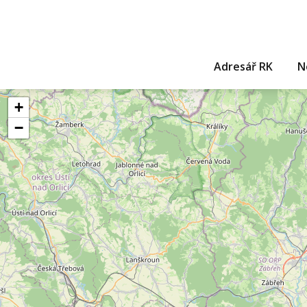
Adresář RK
N
+
−