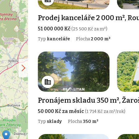
Prodej kanceláře 2 000 m², Ro
51 000 000 Kč
(25 500 Kč za m²)
Typ
kanceláře
Plocha
2 000 m²
Pronájem skladu 350 m², Žaro
50 000 Kč za měsíc
(1 714 Kč za m²/rok)
Typ
sklady
Plocha
350 m²