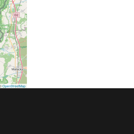
©
OpenStreetMap
podmínky
Pravidla inzerce
Ceník
Registrace