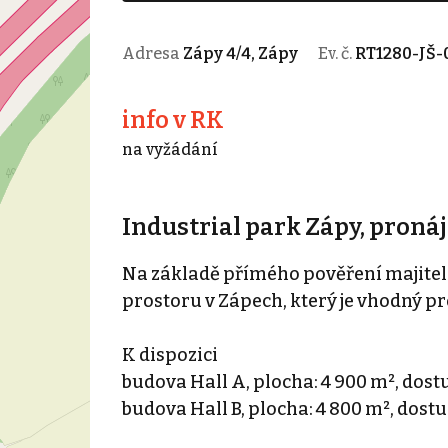
Adresa
Zápy 4/4, Zápy
Ev. č.
RT1280-JŠ-
info v RK
na vyžádání
Industrial park Zápy, proná
Na základě přímého pověření majitel
prostoru v Zápech, který je vhodný pr
K dispozici
budova Hall A, plocha: 4 900 m², dos
budova Hall B, plocha: 4 800 m², dost