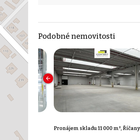
Podobné nemovitosti
00 m², Nupaky
Pronájem skladu 11 000 m², Říčany