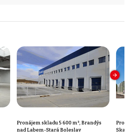
Pronájem skladu 5 600 m², Brandýs
Pronáje
nad Labem-Stará Boleslav
Skalic