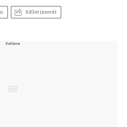
tu
Sdílet inzerát