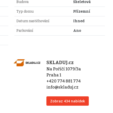
Budova
Skeletová
Typ domu
Přízemní
Datum nastěhování
Ihned
Parkování
Ano
SKLADUJ.cz
Na Poříčí 1079/3a
Praha 1
+420 774 881 774
info@skladuj.cz
Zobraz 434 nabídek