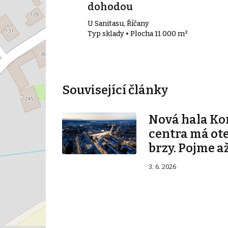
dohodou
U Sanitasu, Říčany
0 m²
Typ sklady • Plocha 11 000 m²
Související články
Nová hala K
centra má ot
brzy. Pojme až
3. 6. 2026