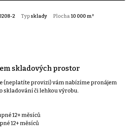
0208-2
Typ
sklady
Plocha
10 000 m²
jem skladových prostor
e (neplatíte provizi) vám nabízíme pronájem
o skladování či lehkou výrobu.
tupné 12+ měsíců
upné 12+ měsíců