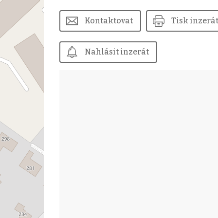
Kontaktovat
Tisk inzerá
Nahlásit inzerát