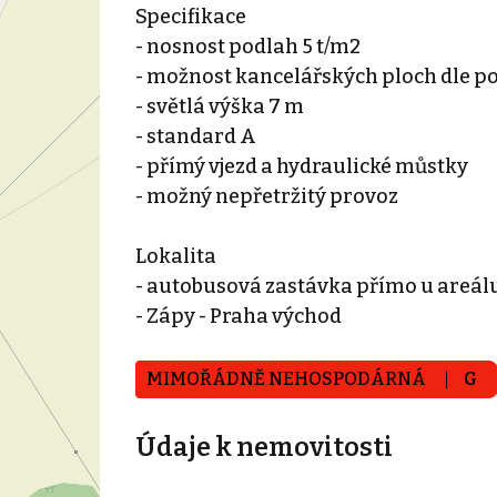
Specifikace
- nosnost podlah 5 t/m2
- možnost kancelářských ploch dle po
- světlá výška 7 m
- standard A
- přímý vjezd a hydraulické můstky
- možný nepřetržitý provoz
Lokalita
- autobusová zastávka přímo u areál
- Zápy - Praha východ
MIMOŘÁDNĚ NEHOSPODÁRNÁ
G
Údaje k nemovitosti