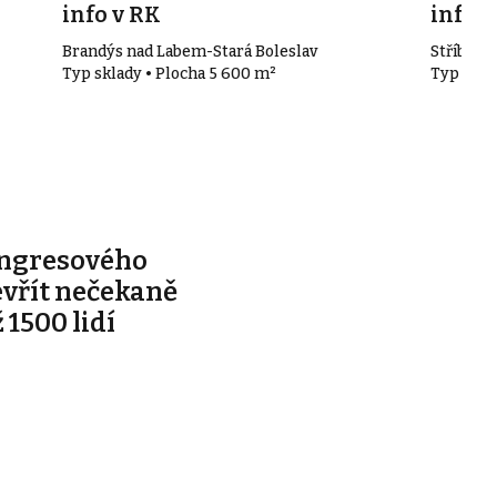
info v RK
info v
Brandýs nad Labem-Stará Boleslav
Stříbrná 
Typ sklady • Plocha 5 600 m²
Typ skla
ongresového
evřít nečekaně
 1500 lidí