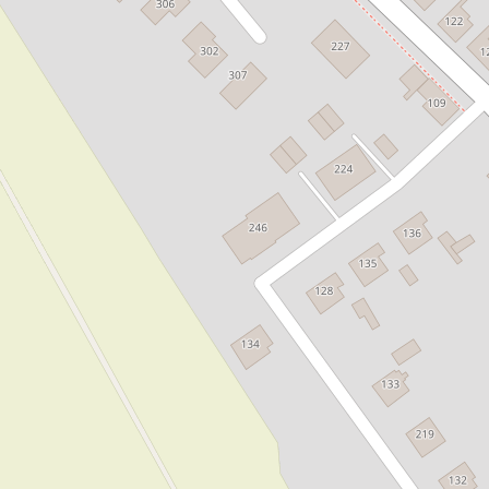
jem skladu 3 500 m², Úvaly
Pronájem skladu 7