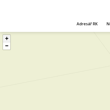
Adresář RK
N
+
−