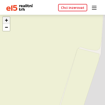
Chci inzerovat
+
−