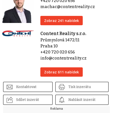
+420 720 020 656
machac@contentreality.cz
Zobraz 241 nabídek
Content Reality s.r.o.
Průmyslová 1472/11
Praha 10
+420 720 020 656
info@contentreality.cz
Zobraz 611 nabídek
Kontaktovat
Tisk inzerátu
Sdílet inzerát
Nahlásit inzerát