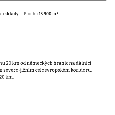
yp
sklady
Plocha
15 900 m²
hu 20 km od německých hranic na dálnici
 severo-jižním celoevropském koridoru.
20 km.