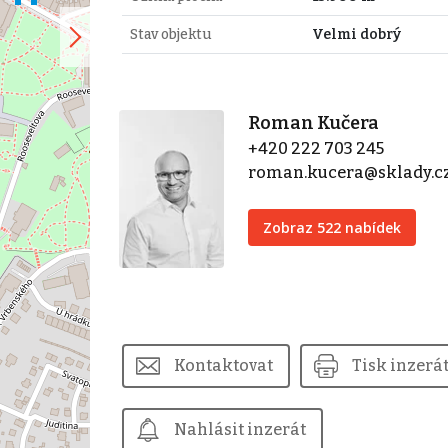
Stav objektu
Velmi dobrý
Roman Kučera
+420 222 703 245
roman.kucera@sklady.c
Zobraz 522 nabídek
Kontaktovat
Tisk inzerá
Nahlásit inzerát