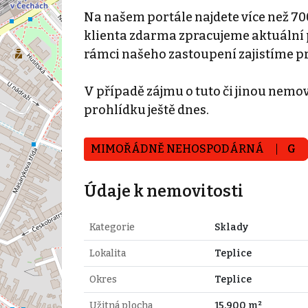
Na našem portále najdete více než 70
klienta zdarma zpracujeme aktuální p
rámci našeho zastoupení zajistíme p
V případě zájmu o tuto či jinou nemovi
prohlídku ještě dnes.
MIMOŘÁDNĚ NEHOSPODÁRNÁ
G
Údaje k nemovitosti
Kategorie
Sklady
Lokalita
Teplice
Okres
Teplice
Užitná plocha
15.900 m²