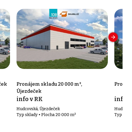
ček
Pronájem skladu 20 000 m²,
Pronáje
Újezdeček
info v RK
info v
Hudcovská, Újezdeček
Hudcovsk
Typ sklady • Plocha 20 000 m²
Typ skla