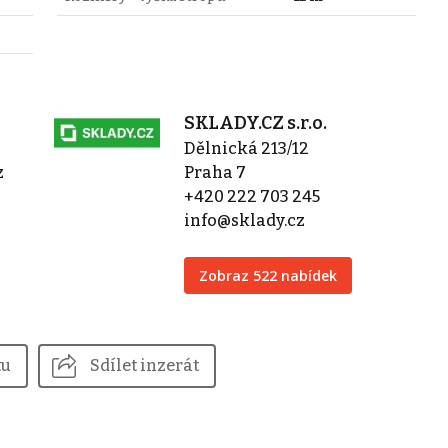
SKLADY.CZ s.r.o.
Dělnická 213/12
z
Praha 7
+420 222 703 245
info@sklady.cz
Zobraz 522 nabídek
tu
Sdílet inzerát