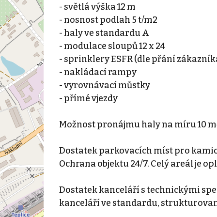
- světlá výška 12 m
- nosnost podlah 5 t/m2
- haly ve standardu A
- modulace sloupů 12 x 24
- sprinklery ESFR (dle přání zákazník
- nakládací rampy
- vyrovnávací můstky
- přímé vjezdy
Možnost pronájmu haly na míru 10 m
Dostatek parkovacích míst pro kamion
Ochrana objektu 24/7. Celý areál je o
Dostatek kanceláří s technickými spe
kanceláří ve standardu, strukturovaná