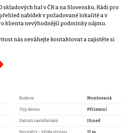
0 skladových hal v ČR a na Slovensku. Rádi pro
řehled nabídek v požadované lokalitě a v
ro klienta nevýhodnější podmínky nájmu.
tost nás neváhejte kontaktovat a zajistěte si
Budova
Montovaná
Typ domu
Přízemní
Datum nastěhování
Ihned
Rozměry - výška stropu
12 m