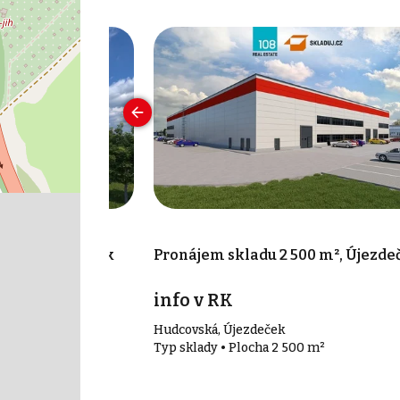
0 m², Újezdeček
Pronájem skladu 2 500 m², Újezde
info v RK
Hudcovská, Újezdeček
 m²
Typ sklady • Plocha 2 500 m²