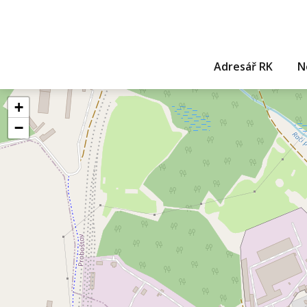
Adresář RK
N
+
−