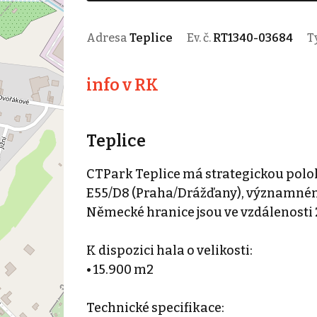
Adresa
Teplice
Ev. č.
RT1340-03684
T
info v RK
Teplice
CTPark Teplice má strategickou polo
E55/D8 (Praha/Drážďany), významném
Německé hranice jsou ve vzdálenosti 
K dispozici hala o velikosti:
• 15.900 m2
Technické specifikace: