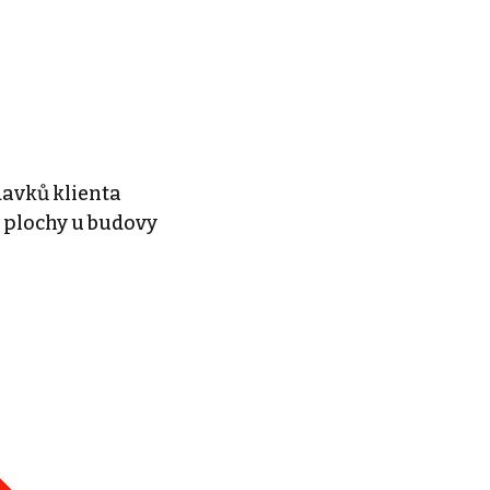
davků klienta
 plochy u budovy