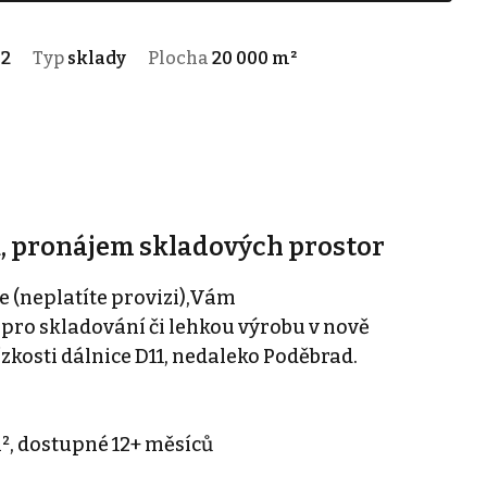
-2
Typ
sklady
Plocha
20 000 m²
, pronájem skladových prostor
 (neplatíte provizi),Vám
 pro skladování či lehkou výrobu v nově
osti dálnice D11, nedaleko Poděbrad.
m², dostupné 12+ měsíců