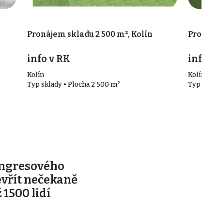
Pronájem skladu 2 500 m², Kolín
Pronáje
info v RK
info v
Kolín
Kolín
Typ sklady • Plocha 2 500 m²
Typ skla
ongresového
evřít nečekaně
 1500 lidí