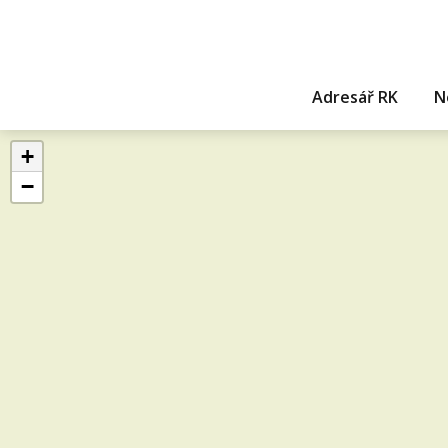
Adresář RK
N
+
−