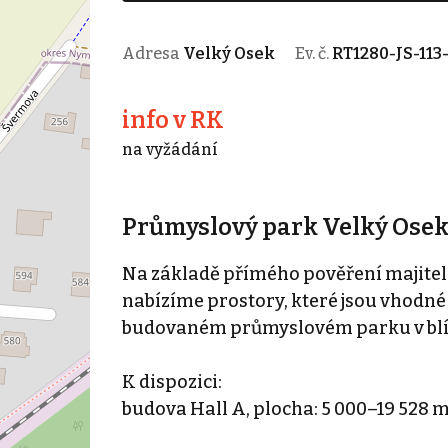
Adresa
Velký Osek
Ev. č.
RT1280-JS-113
info v RK
na vyžádání
Průmyslový park Velký Osek
Na základě přímého pověření majitele
nabízíme prostory, které jsou vhodné
budovaném průmyslovém parku v blízk
K dispozici:
budova Hall A, plocha: 5 000–19 528 