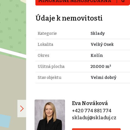
MIMOŘÁDNĚ NEHOSPODÁRNÁ
G
Údaje k nemovitosti
Kategorie
Sklady
Lokalita
Velký Osek
Okres
Kolín
Užitná plocha
20.000 m²
Stav objektu
Velmi dobrý
Eva Nováková
+420 774 881 774
skladuj@skladuj.cz