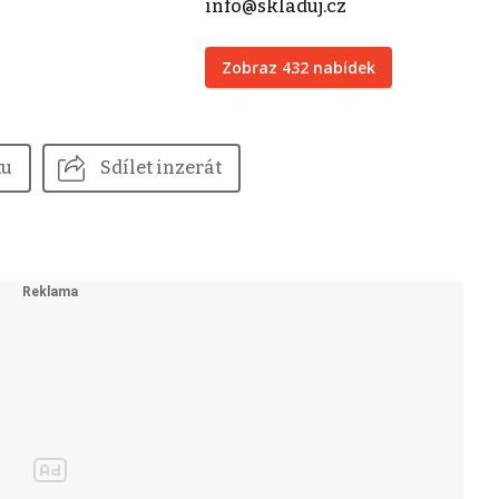
info@skladuj.cz
Zobraz 432 nabídek
tu
Sdílet inzerát