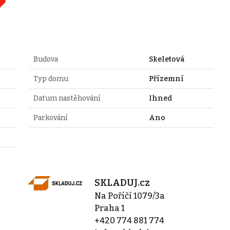
Budova
Skeletová
Typ domu
Přízemní
Datum nastěhování
Ihned
Parkování
Ano
SKLADUJ.cz
Na Poříčí 1079/3a
Praha 1
+420 774 881 774