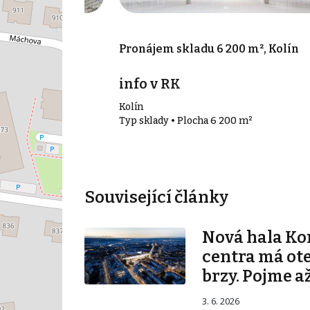
0 m², Kolín
Pronájem skladu 6 200 m², Kolín
info v RK
Kolín
0 m²
Typ sklady • Plocha 6 200 m²
Související články
Nová hala K
centra má ot
brzy. Pojme až
3. 6. 2026