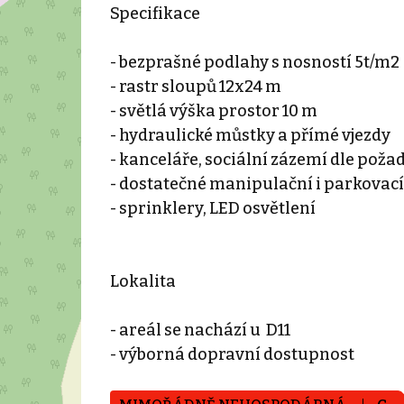
Specifikace
- bezprašné podlahy s nosností 5t/m2
- rastr sloupů 12x24 m
- světlá výška prostor 10 m
- hydraulické můstky a přímé vjezdy
- kanceláře, sociální zázemí dle poža
- dostatečné manipulační i parkovací
- sprinklery, LED osvětlení
Lokalita
- areál se nachází u D11
- výborná dopravní dostupnost