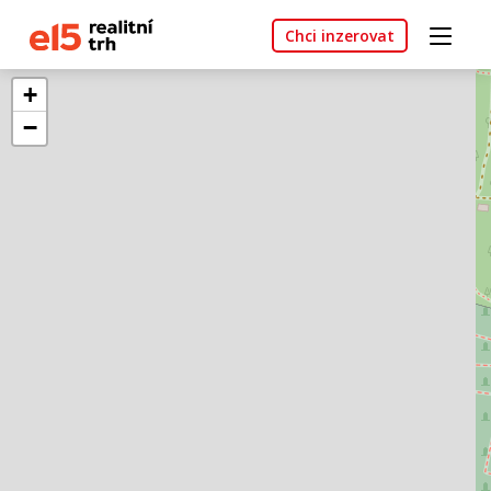
Chci inzerovat
+
−