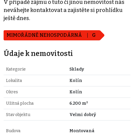
V případě zájmu o tuto či jinou nemovitost nás
neváhejte kontaktovat a zajistěte si prohlídku
ještě dnes.
MIMOŘÁDNĚ NEHOSPODÁRNÁ
G
Údaje k nemovitosti
Kategorie
Sklady
Lokalita
Kolín
Okres
Kolín
Užitná plocha
6.200 m²
Stav objektu
Velmi dobrý
Budova
Montovaná