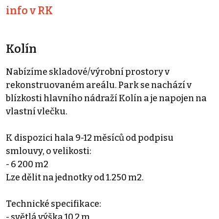
info v RK
Kolín
Nabízíme skladové/výrobní prostory v
rekonstruovaném areálu. Park se nachází v
blízkosti hlavního nádraží Kolín a je napojen na
vlastní vlečku.
K dispozici hala 9-12 měsíců od podpisu
smlouvy, o velikosti:
- 6 200 m2
Lze dělit na jednotky od 1.250 m2.
Technické specifikace:
- světlá výška 10,2 m