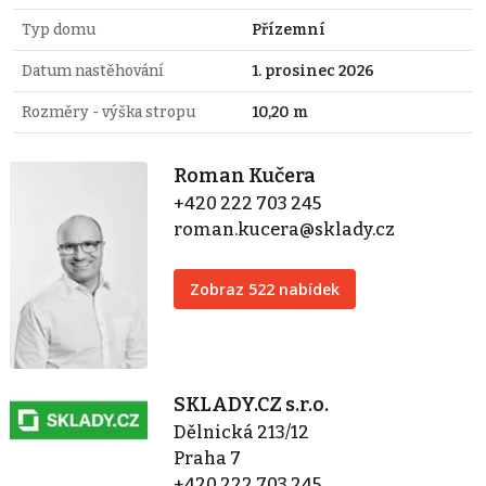
Typ domu
Přízemní
Datum nastěhování
1. prosinec 2026
Rozměry - výška stropu
10,20 m
Roman Kučera
+420 222 703 245
roman.kucera@sklady.cz
Zobraz 522 nabídek
SKLADY.CZ s.r.o.
Dělnická 213/12
Praha 7
+420 222 703 245