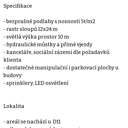
Specifikace
- bezprašné podlahy s nosností 5t/m2
- rastr sloupů 12x24 m
- světlá výška prostor 10 m
- hydraulické můstky a přímé vjezdy
- kanceláře, sociální zázemí dle požadavků
klienta
- dostatečné manipulační i parkovací plochy u
budovy
- sprinklery, LED osvětlení
Lokalita
- areál se nachází u D11