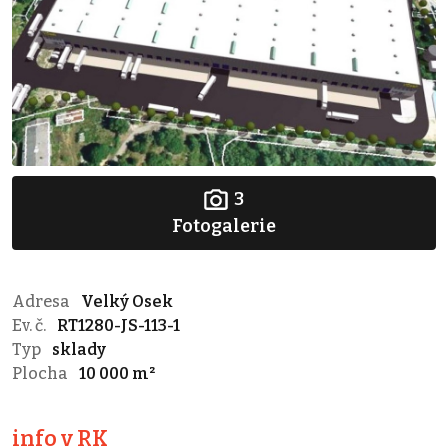
3
Fotogalerie
Adresa
Velký Osek
Ev. č.
RT1280-JS-113-1
Typ
sklady
Plocha
10 000 m²
info v RK