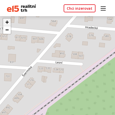
Chci inzerovat
+
−