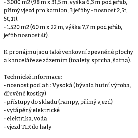
- 3.000 m2 (98 m x 31,5 m, výška 6,3 m pod jeřáb,
přímý vjezd pro kamion, 3 jeřáby - nosnost 2,5t,
5t, 1t).
- 1.520 m2 (60 m x 22 m, výška 7,7 m pod jeřáb,
jeřáb nosnost 4t).
K pronájmu jsou také venkovní zpevněné plochy
a kanceláře se zázemím (toalety, sprcha, šatna).
Technické informace:
- nosnost podlah : Vysoká ( bývala hutní výroba,
dřevěné kostky)
- přístupy do skladu (rampy, přímý vjezd)
- vytápěný elektrické
- elektrika, voda
- vjezd TIR do haly