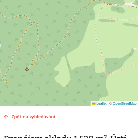
Leaflet
|
©
OpenStreetMap
Zpět na vyhledávání