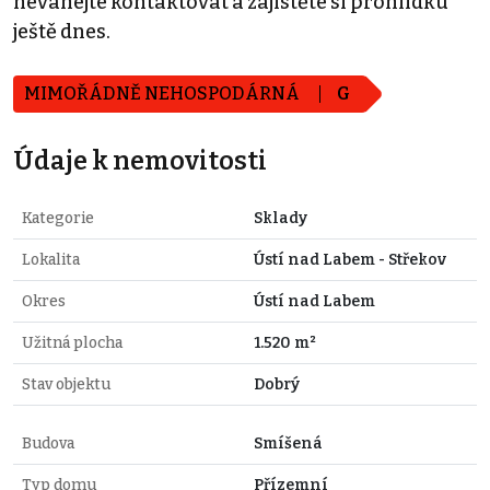
neváhejte kontaktovat a zajistěte si prohlídku
ještě dnes.
MIMOŘÁDNĚ NEHOSPODÁRNÁ
G
Údaje k nemovitosti
Kategorie
Sklady
Lokalita
Ústí nad Labem - Střekov
Okres
Ústí nad Labem
Užitná plocha
1.520 m²
Stav objektu
Dobrý
Budova
Smíšená
Typ domu
Přízemní