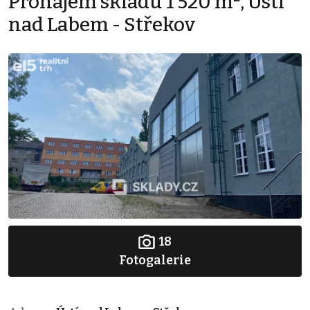
Pronájem skladu 1 520 m², Ústí
nad Labem - Střekov
18
Fotogalerie