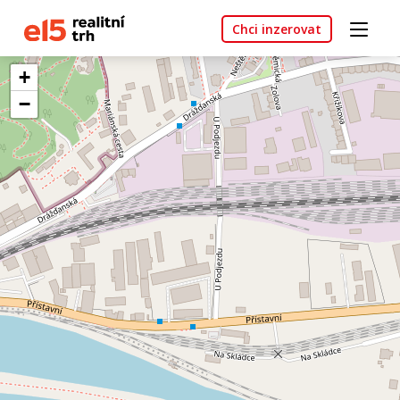
Chci inzerovat
+
−