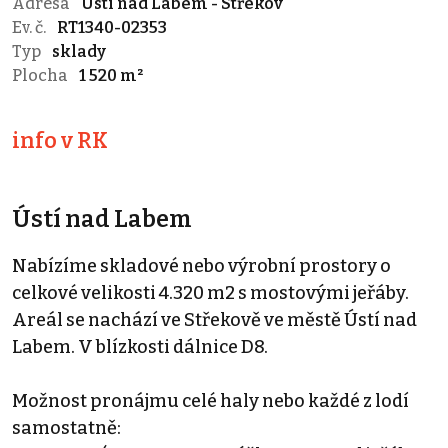
Adresa
Ústí nad Labem - Střekov
Ev. č.
RT1340-02353
Typ
sklady
Plocha
1 520 m²
info v RK
Ústí nad Labem
Nabízíme skladové nebo výrobní prostory o
celkové velikosti 4.320 m2 s mostovými jeřáby.
Areál se nachází ve Střekově ve městě Ústí nad
Labem. V blízkosti dálnice D8.
Možnost pronájmu celé haly nebo každé z lodí
samostatně: