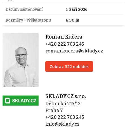
Datum nastěhování
1. září 2026
Rozměry - výška stropu
6,30 m
Roman Kučera
+420 222 703 245
roman.kucera@sklady.cz
Zobraz 522 nabídek
SKLADY.CZ s.r.o.
Dělnická 213/12
Praha 7
+420 222 703 245
info@sklady.cz