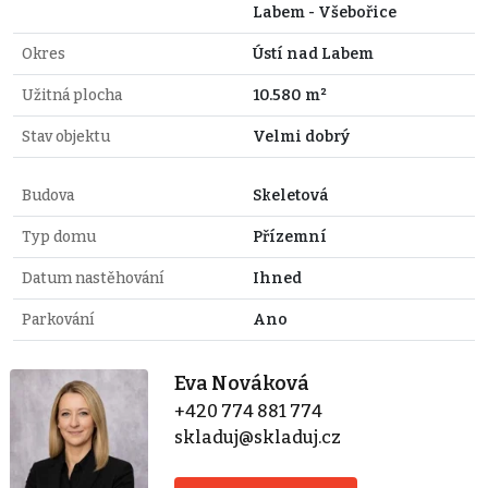
Labem - Všebořice
Okres
Ústí nad Labem
Užitná plocha
10.580 m²
Stav objektu
Velmi dobrý
Budova
Skeletová
Typ domu
Přízemní
Datum nastěhování
Ihned
Parkování
Ano
Eva Nováková
+420 774 881 774
skladuj@skladuj.cz