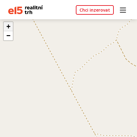
Chci inzerovat
+
−