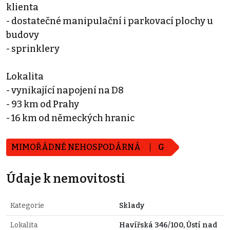
klienta
- dostatečné manipulační i parkovací plochy u
budovy
- sprinklery
Lokalita
- vynikající napojení na D8
- 93 km od Prahy
- 16 km od německých hranic
MIMOŘÁDNĚ NEHOSPODÁRNÁ
G
Údaje k nemovitosti
Kategorie
Sklady
Lokalita
Havířská 346/100, Ústí nad