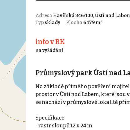
Adresa
Havířská 346/100, Ústí nad Labe
Typ
sklady
Plocha
6 179 m²
info v RK
na vyžádání
Průmyslový park Ústí nad L
Na základě přímého pověření majitel
prostor v Ústí nad Labem, které jsou 
se nachází v průmyslové lokalitě pří
Specifikace
- rastr sloupů 12 x 24 m