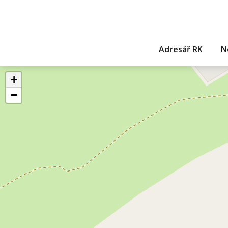
Adresář RK
N
+
−