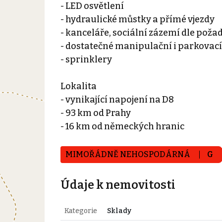
- LED osvětlení
- hydraulické můstky a přímé vjezdy
- kanceláře, sociální zázemí dle poža
- dostatečné manipulační i parkovací
- sprinklery
Lokalita
- vynikající napojení na D8
- 93 km od Prahy
- 16 km od německých hranic
MIMOŘÁDNĚ NEHOSPODÁRNÁ
G
Údaje k nemovitosti
Kategorie
Sklady