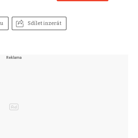
tu
Sdílet inzerát