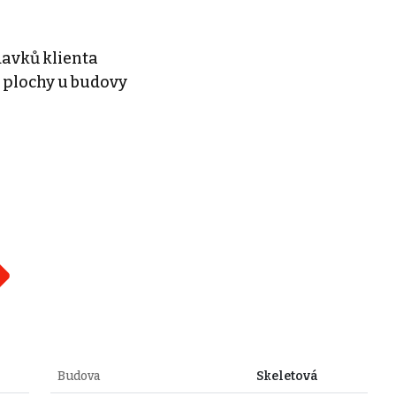
davků klienta
 plochy u budovy
Budova
Skeletová