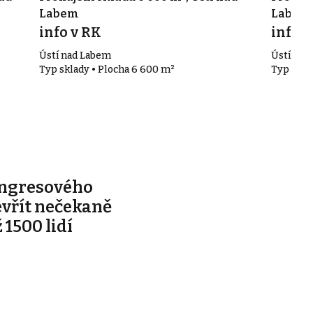
Labem
Labem 
info v RK
info v
Ústí nad Labem
Ústí nad
Typ sklady • Plocha 6 600 m²
Typ skla
ongresového
evřít nečekaně
 1500 lidí