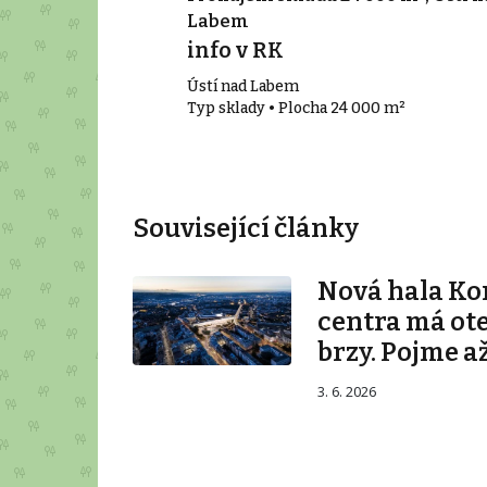
Labem
info v RK
Ústí nad Labem
00 m²
Typ sklady • Plocha 24 000 m²
Související články
Nová hala K
centra má ot
brzy. Pojme až
3. 6. 2026