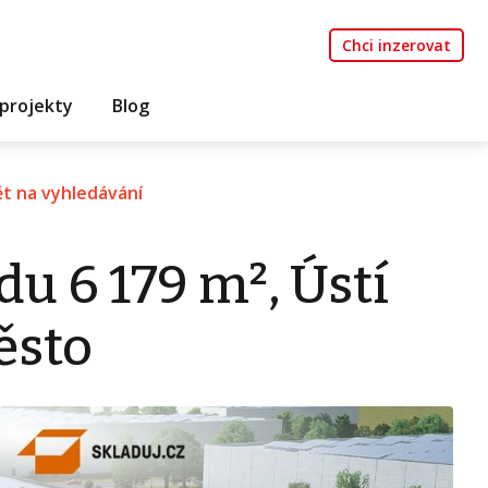
Chci inzerovat
projekty
Blog
t na vyhledávání
u 6 179 m², Ústí
ěsto