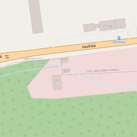
jem skladu 1 520 m², Ústí nad
Pronájem skladu 6 1