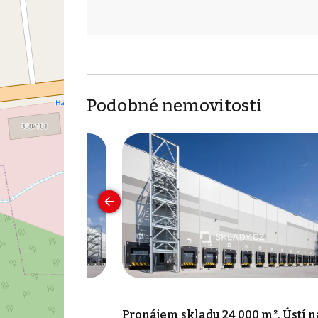
Podobné nemovitosti
00 m², Ústí nad
Pronájem skladu 24 000 m², Ústí n