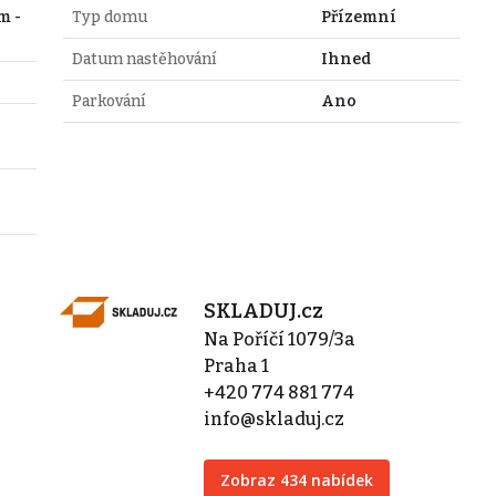
m -
Typ domu
Přízemní
Datum nastěhování
Ihned
Parkování
Ano
SKLADUJ.cz
Na Poříčí 1079/3a
Praha 1
+420 774 881 774
info@skladuj.cz
Zobraz 434 nabídek