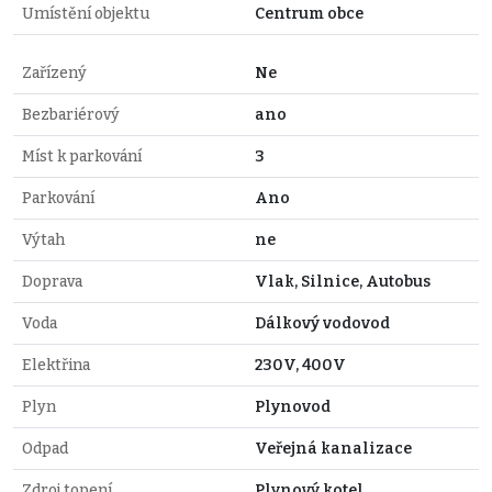
Umístění objektu
Centrum obce
Zařízený
Ne
Bezbariérový
ano
Míst k parkování
3
Parkování
Ano
Výtah
ne
Doprava
Vlak, Silnice, Autobus
Voda
Dálkový vodovod
Elektřina
230V, 400V
Plyn
Plynovod
Odpad
Veřejná kanalizace
Zdroj topení
Plynový kotel