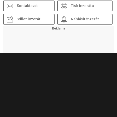
Kontaktovat
Tisk inzerátu
Sdílet inzerát
Nahlásit inzerát