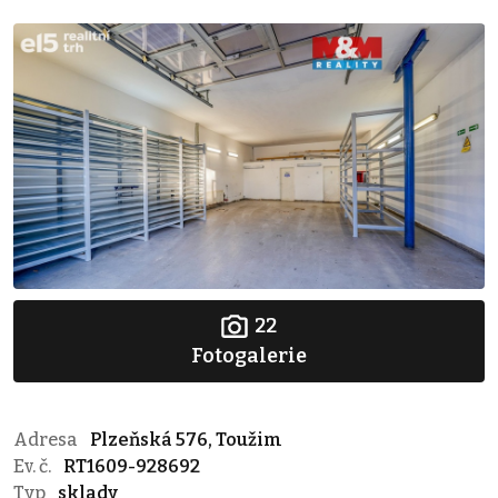
22
Fotogalerie
Adresa
Plzeňská 576, Toužim
Ev. č.
RT1609-928692
Typ
sklady