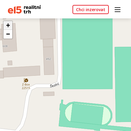
Chci inzerovat
+
−