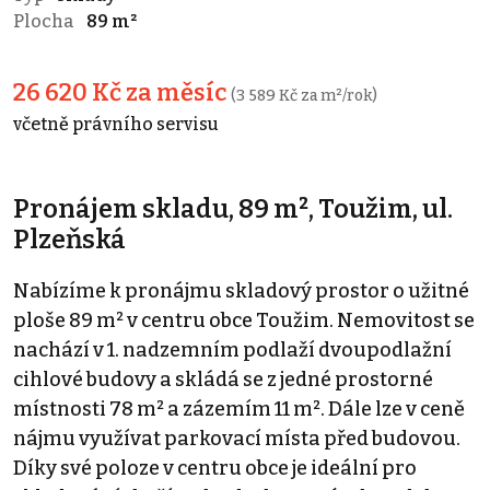
Plocha
89 m²
26 620 Kč za měsíc
(3 589 Kč za m²/rok)
včetně právního servisu
Pronájem skladu, 89 m², Toužim, ul.
Plzeňská
Nabízíme k pronájmu skladový prostor o užitné
ploše 89 m² v centru obce Toužim. Nemovitost se
nachází v 1. nadzemním podlaží dvoupodlažní
cihlové budovy a skládá se z jedné prostorné
místnosti 78 m² a zázemím 11 m². Dále lze v ceně
nájmu využívat parkovací místa před budovou.
Díky své poloze v centru obce je ideální pro