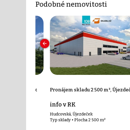
Podobné nemovitosti
0 m², Újezdeček
Pronájem skladu 2 500 m², Újezde
info v RK
Hudcovská, Újezdeček
 m²
Typ sklady • Plocha 2 500 m²