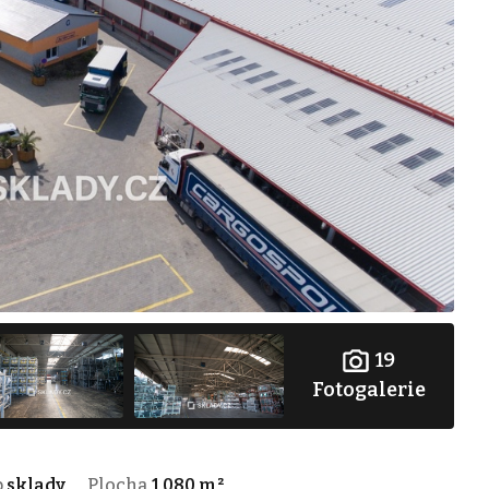
19
Fotogalerie
p
sklady
Plocha
1 080 m²