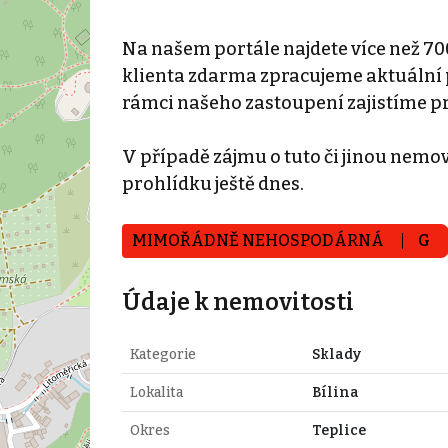
Na našem portále najdete více než 70
klienta zdarma zpracujeme aktuální p
rámci našeho zastoupení zajistíme p
V případě zájmu o tuto či jinou nemovi
prohlídku ještě dnes.
MIMOŘÁDNĚ NEHOSPODÁRNÁ
G
Údaje k nemovitosti
Kategorie
Sklady
Lokalita
Bílina
Okres
Teplice