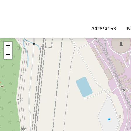
Adresář RK
N
+
−