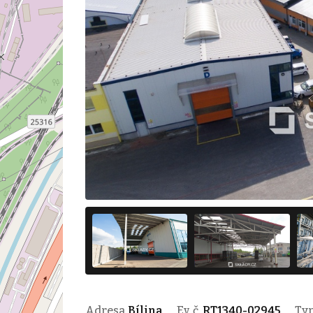
Adresa
Bílina
Ev. č.
RT1340-02945
Ty