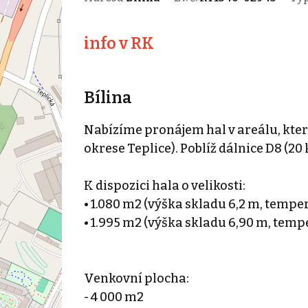
info v RK
Bílina
Nabízíme pronájem hal v areálu, který
okrese Teplice). Poblíž dálnice D8 (20
K dispozici hala o velikosti:
• 1.080 m2 (výška skladu 6,2 m, tempe
• 1.995 m2 (výška skladu 6,90 m, temp
Venkovní plocha:
- 4 000 m2