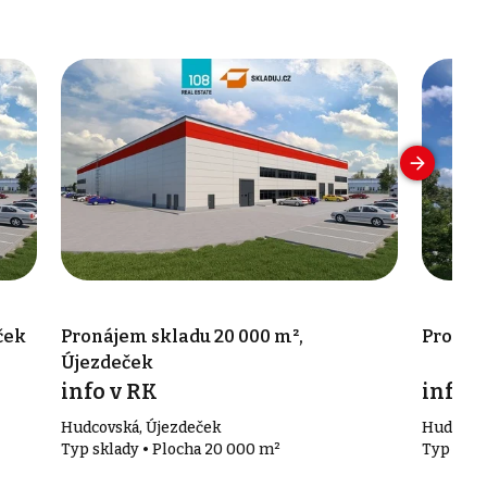
ček
Pronájem skladu 20 000 m²,
Pronáje
Újezdeček
info v RK
info v
Hudcovská, Újezdeček
Hudcovsk
Typ sklady • Plocha 20 000 m²
Typ skla