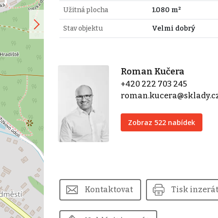
Užitná plocha
1.080 m²
Stav objektu
Velmi dobrý
Roman Kučera
+420 222 703 245
roman.kucera@sklady.c
Zobraz 522 nabídek
Kontaktovat
Tisk inzerá