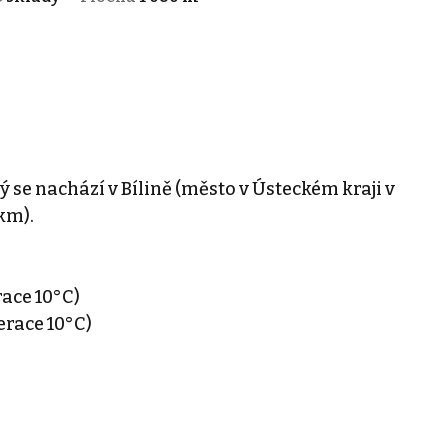
 se nachází v Bílině (město v Ústeckém kraji v
 km).
race 10°C)
erace 10°C)