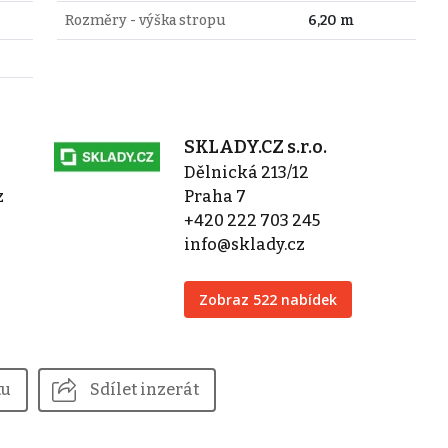
Rozměry - výška stropu
6,20 m
SKLADY.CZ s.r.o.
Dělnická 213/12
z
Praha 7
+420 222 703 245
info@sklady.cz
Zobraz 522 nabídek
tu
Sdílet inzerát