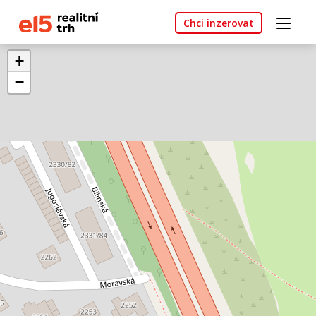
Chci inzerovat
+
−