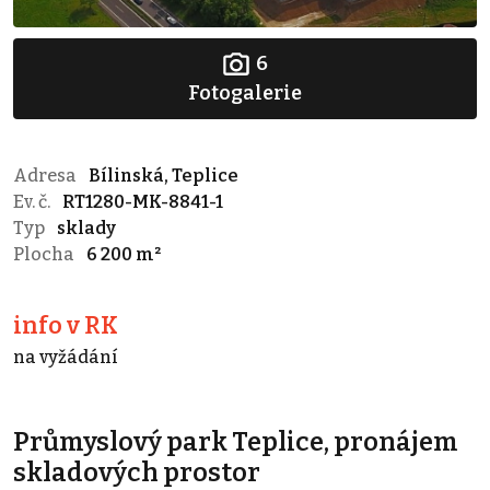
6
Fotogalerie
Adresa
Bílinská, Teplice
Ev. č.
RT1280-MK-8841-1
Typ
sklady
Plocha
6 200 m²
info v RK
na vyžádání
Průmyslový park Teplice, pronájem
skladových prostor