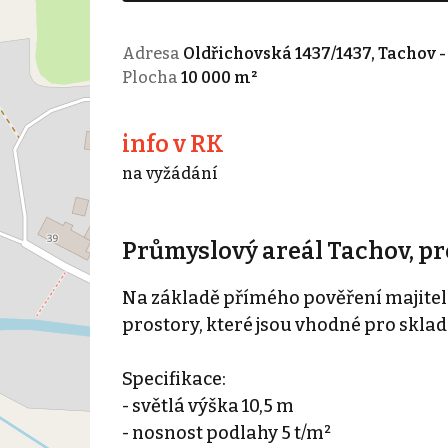
Adresa
Oldřichovská 1437/1437, Tachov -
Plocha
10 000 m²
info v RK
na vyžádání
Průmyslový areál Tachov, p
Na základě přímého pověření majitel
prostory, které jsou vhodné pro sklad
Specifikace:
- světlá výška 10,5 m
- nosnost podlahy 5 t/m²