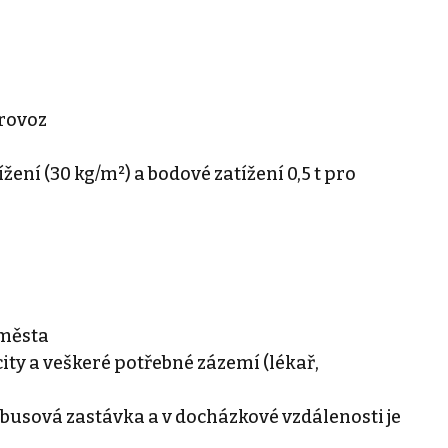
rovoz
ížení (30 kg/m²) a bodové zatížení 0,5 t pro
 města
city a veškeré potřebné zázemí (lékař,
busová zastávka a v docházkové vzdálenosti je