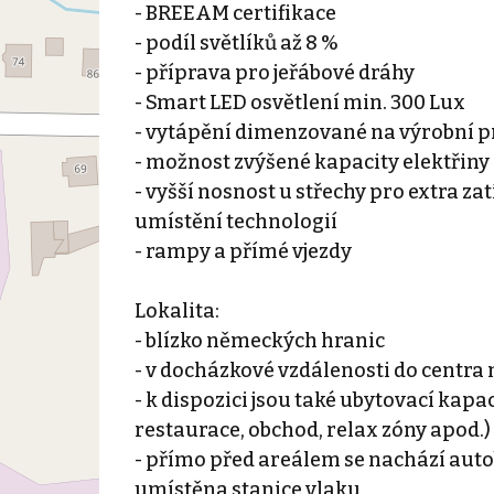
- BREEAM certifikace
- podíl světlíků až 8 %
- příprava pro jeřábové dráhy
- Smart LED osvětlení min. 300 Lux
- vytápění dimenzované na výrobní p
- možnost zvýšené kapacity elektřiny
- vyšší nosnost u střechy pro extra zat
umístění technologií
- rampy a přímé vjezdy
Lokalita:
- blízko německých hranic
- v docházkové vzdálenosti do centra
- k dispozici jsou také ubytovací kapa
restaurace, obchod, relax zóny apod.)
- přímo před areálem se nachází auto
umístěna stanice vlaku