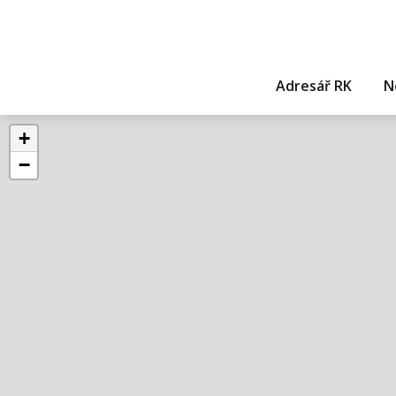
Adresář RK
N
+
−