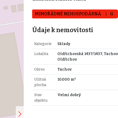
MIMOŘÁDNĚ NEHOSPODÁRNÁ
G
Údaje k nemovitosti
Kategorie
Sklady
Lokalita
Oldřichovská 1437/1437, Tachov
Oldřichov
Okres
Tachov
Užitná
10.000 m²
plocha
Stav
Velmi dobrý
objektu