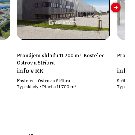
Pronájem skladu 11 700 m², Kostelec -
Pronáje
Ostrov u Stříbra
info v RK
info v
Kostelec - Ostrov u Stříbra
Stříbro
Typ sklady • Plocha 11 700 m²
Typ skla