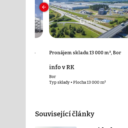
00 m², Přimda -
Pronájem skladu 13 000 m², Bor
info v RK
Bor
00 m²
Typ sklady • Plocha 13 000 m²
Související články