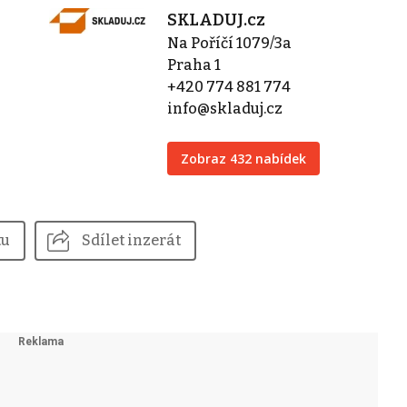
SKLADUJ.cz
Na Poříčí 1079/3a
Praha 1
+420 774 881 774
info@skladuj.cz
Zobraz 432 nabídek
tu
Sdílet inzerát