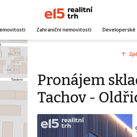
emovitosti
Zahraniční nemovitosti
Developerské 
Zpě
Pronájem skla
Tachov - Oldř