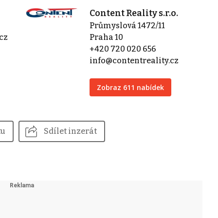
Content Reality s.r.o.
Průmyslová 1472/11
cz
Praha 10
+420 720 020 656
info@contentreality.cz
Zobraz 611 nabídek
tu
Sdílet inzerát