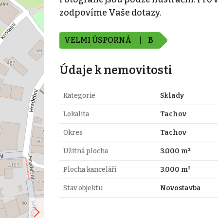
zodpovíme Vaše dotazy.
VELMI ÚSPORNÁ
B
Údaje k nemovitosti
Kategorie
Sklady
Lokalita
Tachov
Okres
Tachov
Užitná plocha
3.000 m²
Plocha kanceláří
3.000 m²
Stav objektu
Novostavba