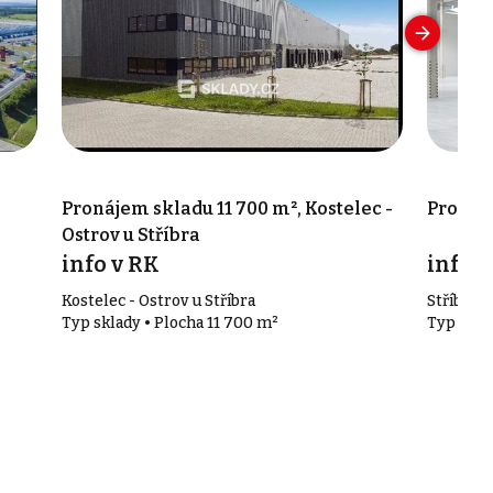
Pronájem skladu 11 700 m², Kostelec -
Pronáje
Ostrov u Stříbra
info v RK
info v
Kostelec - Ostrov u Stříbra
Stříbro
Typ sklady • Plocha 11 700 m²
Typ skla