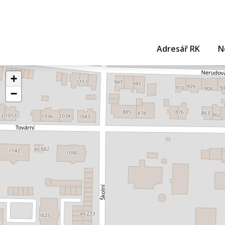
Adresář RK
N
+
−