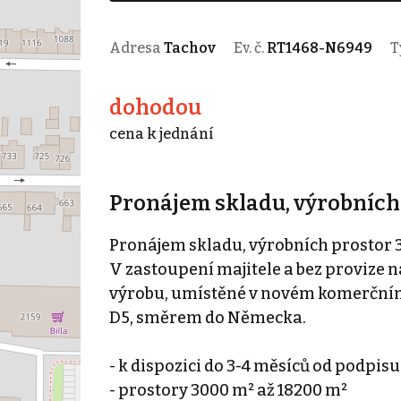
Adresa
Tachov
Ev. č.
RT1468-N6949
T
dohodou
cena k jednání
Pronájem skladu, výrobních 
Pronájem skladu, výrobních prostor 
V zastoupení majitele a bez provize 
výrobu, umístěné v novém komerčním p
D5, směrem do Německa.
- k dispozici do 3-4 měsíců od podpis
- prostory 3000 m² až 18200 m²