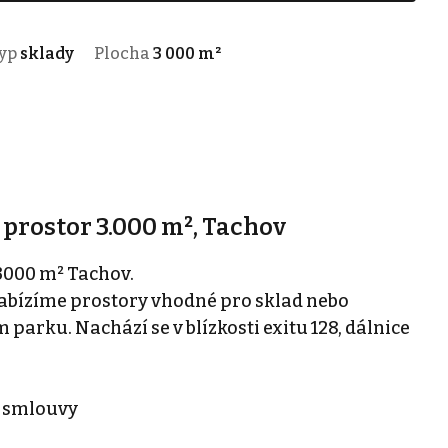
yp
sklady
Plocha
3 000 m²
prostor 3.000 m², Tachov
3000 m² Tachov.
nabízíme prostory vhodné pro sklad nebo
arku. Nachází se v blízkosti exitu 128, dálnice
u smlouvy