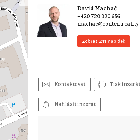
David Machač
+420 720 020 656
machac@contentreality.
Zobraz 241 nabídek
Kontaktovat
Tisk inzerá
Nahlásit inzerát