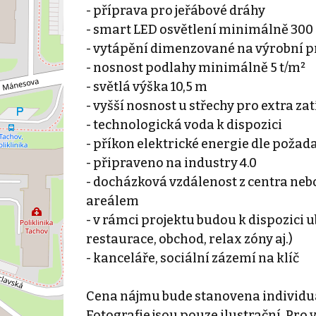
- příprava pro jeřábové dráhy
- smart LED osvětlení minimálně 300
- vytápění dimenzované na výrobní p
- nosnost podlahy minimálně 5 t/m²
- světlá výška 10,5 m
- vyšší nosnost u střechy pro extra zat
- technologická voda k dispozici
- příkon elektrické energie dle poža
- připraveno na industry 4.0
- docházková vzdálenost z centra neb
areálem
- v rámci projektu budou k dispozici u
restaurace, obchod, relax zóny aj.)
- kanceláře, sociální zázemí na klíč
Cena nájmu bude stanovena individu
Fotografie jsou pouze ilustrační. Pro 