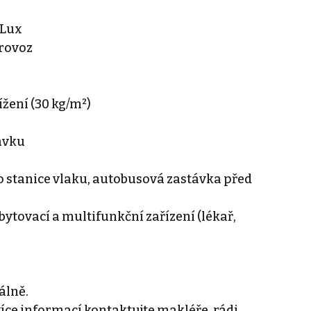
 Lux
rovoz
ížení (30 kg/m²)
davku
o stanice vlaku, autobusová zastávka před
bytovací a multifunkční zařízení (lékař,
álně.
více informací kontaktujte makléře, rádi