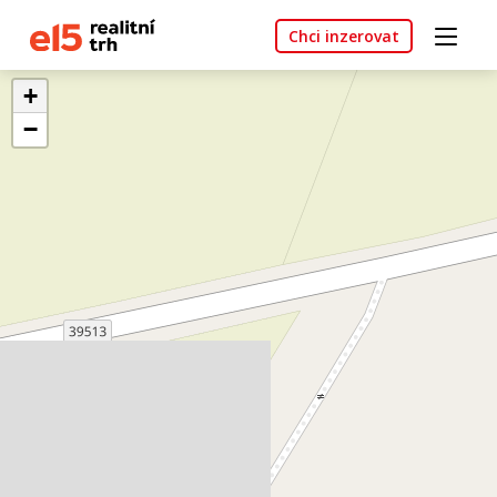
Chci inzerovat
+
−