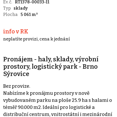
Ev. č.
RT1378-00033-11
Typ
sklady
Plocha
5 061 m²
info v RK
neplatíte provizi, cena k jednání
Pronájem - haly, sklady, výrobní
prostory, logistický park - Brno
Sýrovice
Bez provize.
Nabízíme k pronájmu prostory v nově
vybudovaném parku na ploše 25.9 ha s halami o
téměř 90.000 m2. Ideální pro logistické a
distribuční centrum, vnitrostátní i mezinárodní