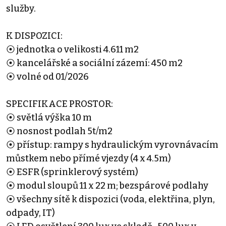
služby.
K DISPOZICI:
⦿ jednotka o velikosti 4.611 m2
⦿ kancelářské a sociální zázemí: 450 m2
⦿ volné od 01/2026
SPECIFIKACE PROSTOR:
⦿ světlá výška 10 m
⦿ nosnost podlah 5t/m2
⦿ přístup: rampy s hydraulickým vyrovnávacím
můstkem nebo přímé vjezdy (4 x 4.5m)
⦿ ESFR (sprinklerový systém)
⦿ modul sloupů 11 x 22 m; bezspárové podlahy
⦿ všechny sítě k dispozici (voda, elektřina, plyn,
odpady, IT)