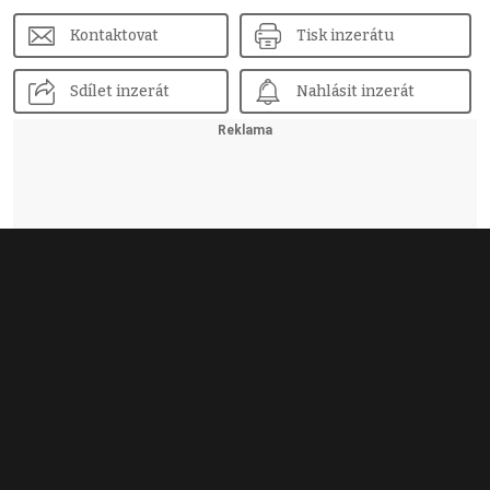
Kontaktovat
Tisk inzerátu
Sdílet inzerát
Nahlásit inzerát