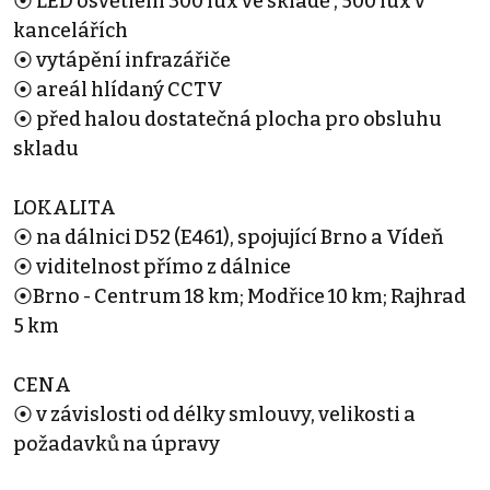
⦿ LED osvětlení 300 lux ve skladě , 500 lux v
kancelářích
⦿ vytápění infrazářiče
⦿ areál hlídaný CCTV
⦿ před halou dostatečná plocha pro obsluhu
skladu
LOKALITA
⦿ na dálnici D52 (E461), spojující Brno a Vídeň
⦿ viditelnost přímo z dálnice
⦿Brno - Centrum 18 km; Modřice 10 km; Rajhrad
5 km
CENA
⦿ v závislosti od délky smlouvy, velikosti a
požadavků na úpravy