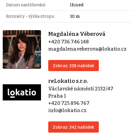
Datum nastěhování
Ihned
Rozměry - výška stropu
10 m
Magdaléna Véberová
+420 736 746 148
magdalena.veberova@lokatio.cz
Zobraz 338 nabídek
reLokatio s.r.o.
Václavské náměstí 2132/47
Praha 1
+420 725 896 767
info@lokatio.cz
Zobraz 342 nabídek