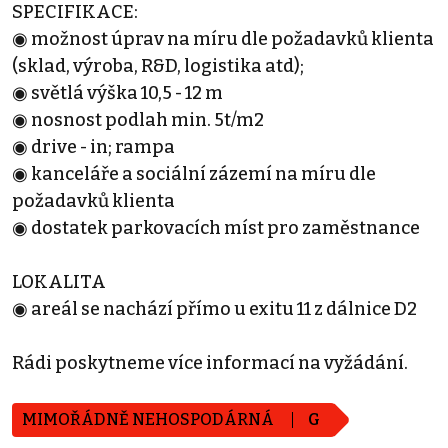
SPECIFIKACE:
◉ možnost úprav na míru dle požadavků klienta
(sklad, výroba, R&D, logistika atd);
◉ světlá výška 10,5 - 12 m
◉ nosnost podlah min. 5t/m2
◉ drive - in; rampa
◉ kanceláře a sociální zázemí na míru dle
požadavků klienta
◉ dostatek parkovacích míst pro zaměstnance
LOKALITA
◉ areál se nachází přímo u exitu 11 z dálnice D2
Rádi poskytneme více informací na vyžádání.
MIMOŘÁDNĚ NEHOSPODÁRNÁ
G