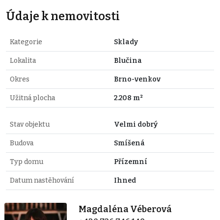
Údaje k nemovitosti
Kategorie
Sklady
Lokalita
Blučina
Okres
Brno-venkov
Užitná plocha
2.208 m²
Stav objektu
Velmi dobrý
Budova
Smíšená
Typ domu
Přízemní
Datum nastěhování
Ihned
Magdaléna Véberová