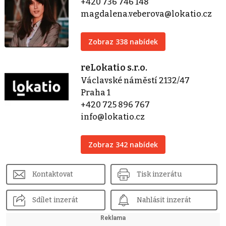
+420 736 746 148
magdalena.veberova@lokatio.cz
Zobraz 338 nabídek
reLokatio s.r.o.
Václavské náměstí 2132/47
Praha 1
+420 725 896 767
info@lokatio.cz
Zobraz 342 nabídek
Kontaktovat
Tisk inzerátu
Sdílet inzerát
Nahlásit inzerát