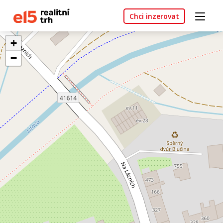
Chci inzerovat
+
−