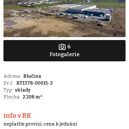
6
Fotogalerie
Adresa
Blučina
Ev. č.
RT1378-00015-3
Typ
sklady
Plocha
2 208 m²
info v RK
neplatíte provizi, cena k jednání