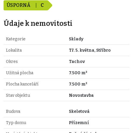
ÚSPORNÁ
C
Údaje k nemovitosti
Kategorie
Sklady
Lokalita
Tř. 5. května, Stříbro
Okres
Tachov
Užitná plocha
7.500 m²
Plocha kanceláří
7.500 m²
Stav objektu
Novostavba
Budova
Skeletová
Typ domu
Přízemní