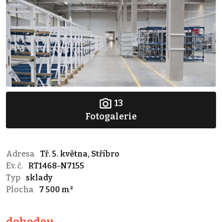
13
Fotogalerie
Adresa
Tř. 5. května, Stříbro
Ev. č.
RT1468-N7155
Typ
sklady
Plocha
7 500 m²
dohodou