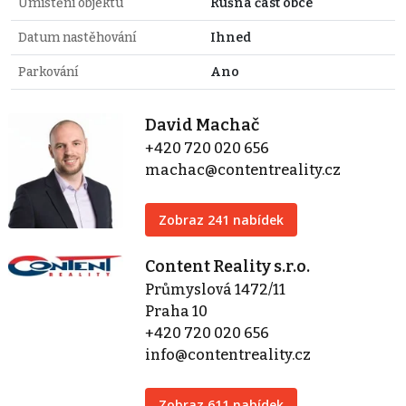
Umístění objektu
Rušná část obce
Datum nastěhování
Ihned
Parkování
Ano
David Machač
+420 720 020 656
machac@contentreality.cz
Zobraz 241 nabídek
Content Reality s.r.o.
Průmyslová 1472/11
Praha 10
+420 720 020 656
info@contentreality.cz
Zobraz 611 nabídek