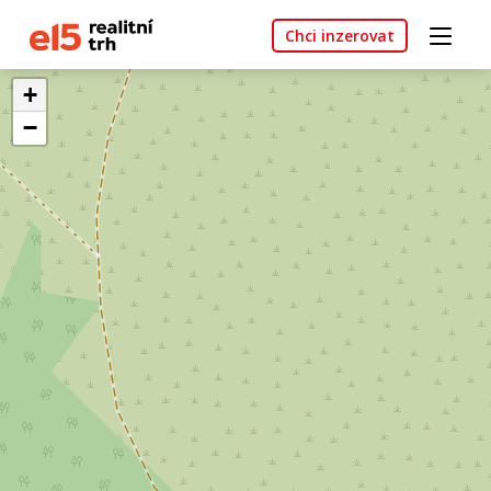
Chci inzerovat
+
−