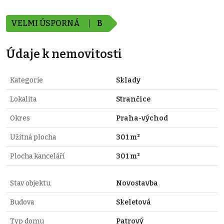
VELMI ÚSPORNÁ
B
Údaje k nemovitosti
Kategorie
Sklady
Lokalita
Strančice
Okres
Praha-východ
Užitná plocha
301 m²
Plocha kanceláří
301 m²
Stav objektu
Novostavba
Budova
Skeletová
Typ domu
Patrový