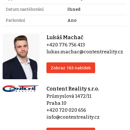
Datum nastěhování
Ihned
Parkování
Ano
Lukáš Machač
+420 776 756 413
lukas.machac@contentreality.cz
Zobraz 163 nabídek
Content Reality s.r.o.
Průmyslová 1472/11
Praha 10
+420 720 020 656
info@contentreality.cz