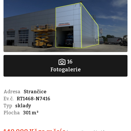
16
Fotogalerie
Adresa
Strančice
Ev. č.
RT1468-N7416
Typ
sklady
Plocha
301 m²