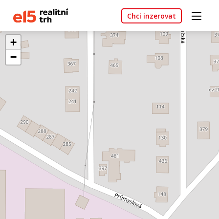
Chci inzerovat
+
−