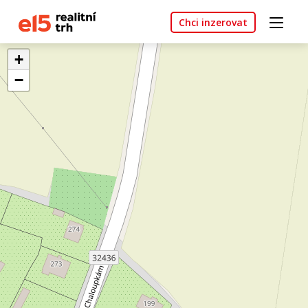
Chci inzerovat
+
−