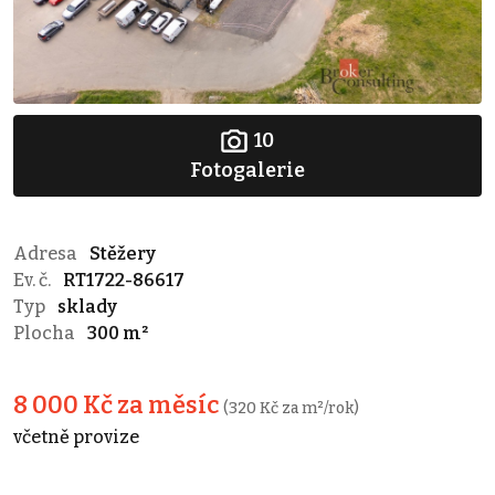
10
Fotogalerie
Adresa
Stěžery
Ev. č.
RT1722-86617
Typ
sklady
Plocha
300 m²
8 000 Kč za měsíc
(320 Kč za m²/rok)
včetně provize