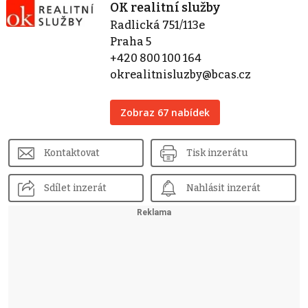
OK realitní služby
Radlická 751/113e
Praha 5
+420 800 100 164
okrealitnisluzby@bcas.cz
Zobraz 67 nabídek
Kontaktovat
Tisk inzerátu
Sdílet inzerát
Nahlásit inzerát