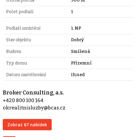
Užitná plocha
300 m²
Počet podlaží
1
Podlaží umístění
1. NP
Stav objektu
Dobrý
Budova
Smíšená
Typ domu
Přízemní
Datum nastěhování
Ihned
Broker Consulting, a.s.
+420 800 100 164
okrealitnisluzby@bcas.cz
Zobraz 67 nabídek