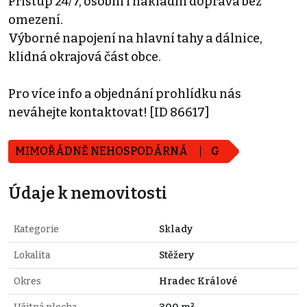
Přístup 24/7, osobní i nákladní doprava bez
omezení.
Výborné napojení na hlavní tahy a dálnice,
klidná okrajová část obce.
Pro více info a objednání prohlídku nás
neváhejte kontaktovat! [ID 86617]
MIMOŘÁDNĚ NEHOSPODÁRNÁ
G
Údaje k nemovitosti
Kategorie
Sklady
Lokalita
Stěžery
Okres
Hradec Králové