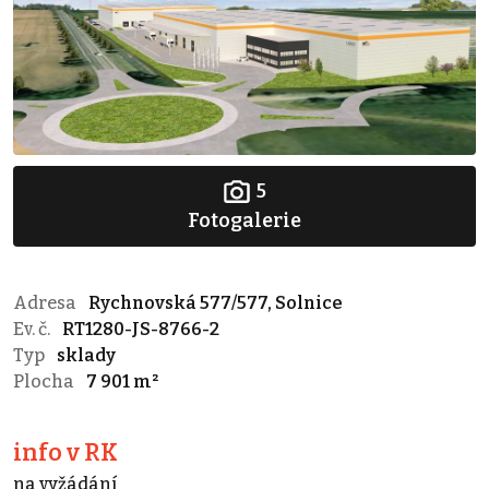
5
Fotogalerie
Adresa
Rychnovská 577/577, Solnice
Ev. č.
RT1280-JS-8766-2
Typ
sklady
Plocha
7 901 m²
info v RK
na vyžádání