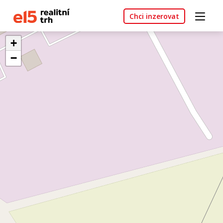
Chci inzerovat
+
−