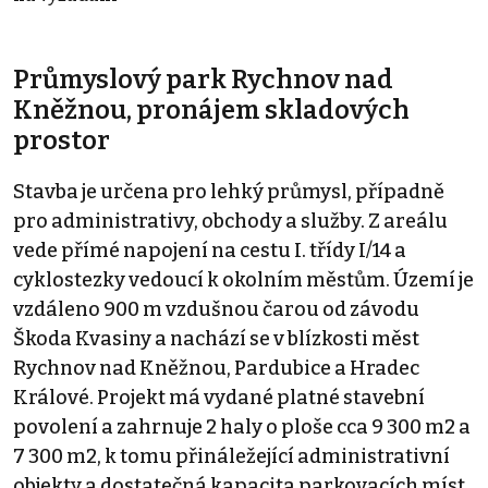
Průmyslový park Rychnov nad
Kněžnou, pronájem skladových
prostor
Stavba je určena pro lehký průmysl, případně
pro administrativy, obchody a služby. Z areálu
vede přímé napojení na cestu I. třídy I/14 a
cyklostezky vedoucí k okolním městům. Území je
vzdáleno 900 m vzdušnou čarou od závodu
Škoda Kvasiny a nachází se v blízkosti měst
Rychnov nad Kněžnou, Pardubice a Hradec
Králové. Projekt má vydané platné stavební
povolení a zahrnuje 2 haly o ploše cca 9 300 m2 a
7 300 m2, k tomu přináležející administrativní
objekty a dostatečná kapacita parkovacích míst.