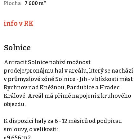
Plocha
7 600 m²
info v RK
Solnice
Antracit Solnice nabízí možnost
prodeje/pronájmu hal v areálu, který se nachází
v průmyslové zóně Solnice - Jih - v blízkosti měst
Rychnov nad Kněžnou, Pardubice a Hradec
Králové. Areál má přímé napojení z kruhového
objezdu.
K dispozici haly za 6 - 12 měsíců od podpicsu
smlouvy, o velikosti:
• 9.656 m2