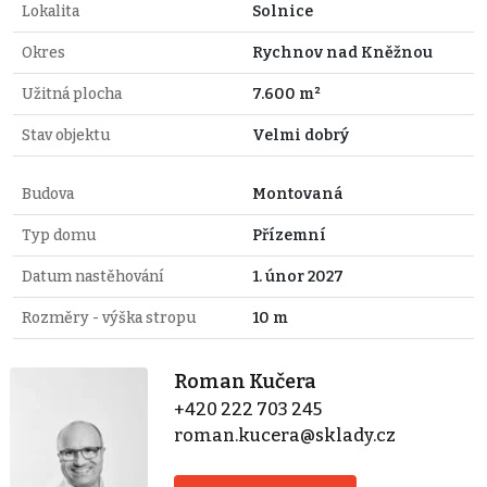
Lokalita
Solnice
Okres
Rychnov nad Kněžnou
Užitná plocha
7.600 m²
Stav objektu
Velmi dobrý
Budova
Montovaná
Typ domu
Přízemní
Datum nastěhování
1. únor 2027
Rozměry - výška stropu
10 m
Roman Kučera
+420 222 703 245
roman.kucera@sklady.cz