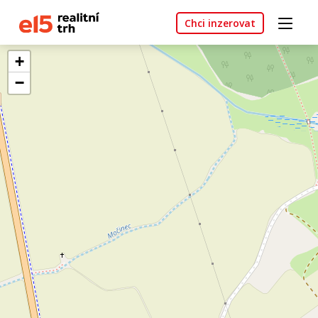
Chci inzerovat
+
−