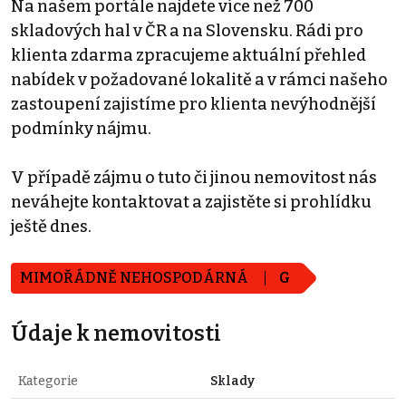
Na našem portále najdete více než 700
skladových hal v ČR a na Slovensku. Rádi pro
klienta zdarma zpracujeme aktuální přehled
nabídek v požadované lokalitě a v rámci našeho
zastoupení zajistíme pro klienta nevýhodnější
podmínky nájmu.
V případě zájmu o tuto či jinou nemovitost nás
neváhejte kontaktovat a zajistěte si prohlídku
ještě dnes.
MIMOŘÁDNĚ NEHOSPODÁRNÁ
G
Údaje k nemovitosti
Kategorie
Sklady