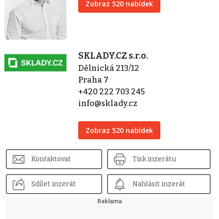
Zobraz 520 nabídek
SKLADY.CZ s.r.o.
Dělnická 213/12
Praha 7
+420 222 703 245
info@sklady.cz
Zobraz 520 nabídek
Kontaktovat
Tisk inzerátu
Sdílet inzerát
Nahlásit inzerát