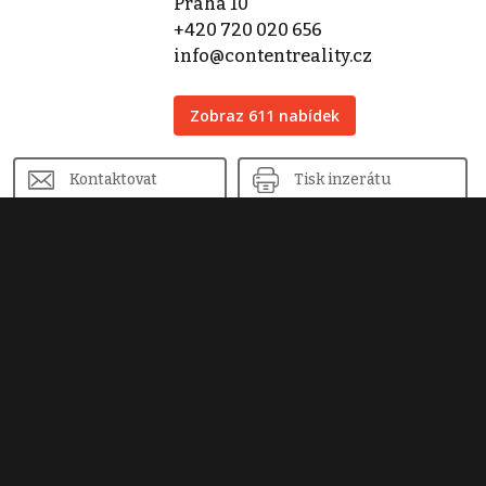
Praha 10
+420 720 020 656
info@contentreality.cz
Zobraz 611 nabídek
Kontaktovat
Tisk inzerátu
Sdílet inzerát
Nahlásit inzerát
Podobné nemovitosti