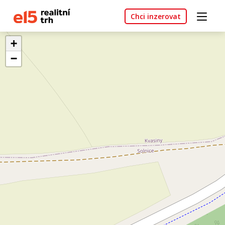
Chci inzerovat
+
−