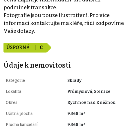
podmínek transakce.
Fotografie jsou pouze ilustrativní. Pro více
informací kontaktujte makléře, rádi zodpovíme
Vaše dotazy.
ÚSPORNÁ
C
Údaje k nemovitosti
Kategorie
Sklady
Lokalita
Průmyslová, Solnice
Okres
Rychnov nad Kněžnou
Užitná plocha
9.368 m²
Plocha kanceláří
9.368 m²