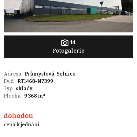
14
Fotogalerie
Adresa
Průmyslová, Solnice
Ev. č.
RT1468-N7399
Typ
sklady
Plocha
9 368 m²
dohodou
cena k jednání