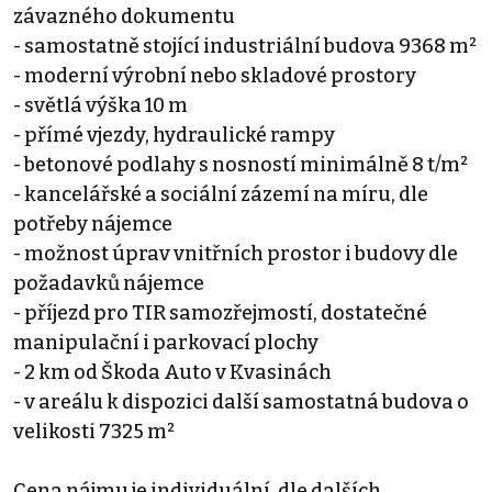
závazného dokumentu
- samostatně stojící industriální budova 9368 m²
- moderní výrobní nebo skladové prostory
- světlá výška 10 m
- přímé vjezdy, hydraulické rampy
- betonové podlahy s nosností minimálně 8 t/m²
- kancelářské a sociální zázemí na míru, dle
potřeby nájemce
- možnost úprav vnitřních prostor i budovy dle
požadavků nájemce
- příjezd pro TIR samozřejmostí, dostatečné
manipulační i parkovací plochy
- 2 km od Škoda Auto v Kvasinách
- v areálu k dispozici další samostatná budova o
velikosti 7325 m²
Cena nájmu je individuální, dle dalších