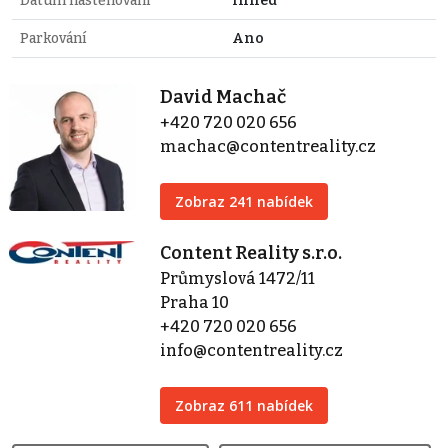
Datum nastěhování
Ihned
Parkování
Ano
David Machač
+420 720 020 656
machac@contentreality.cz
Zobraz 241 nabídek
Content Reality s.r.o.
Průmyslová 1472/11
Praha 10
+420 720 020 656
info@contentreality.cz
Zobraz 611 nabídek