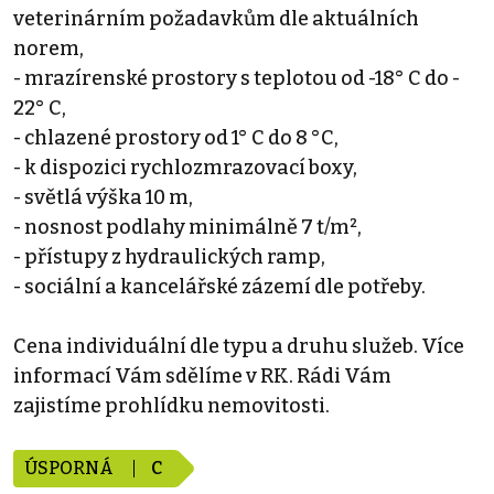
veterinárním požadavkům dle aktuálních
norem,
- mrazírenské prostory s teplotou od -18° C do -
22° C,
- chlazené prostory od 1° C do 8 °C,
- k dispozici rychlozmrazovací boxy,
- světlá výška 10 m,
- nosnost podlahy minimálně 7 t/m²,
- přístupy z hydraulických ramp,
- sociální a kancelářské zázemí dle potřeby.
Cena individuální dle typu a druhu služeb. Více
informací Vám sdělíme v RK. Rádi Vám
zajistíme prohlídku nemovitosti.
ÚSPORNÁ
C