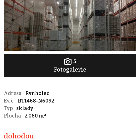
5
Fotogalerie
Adresa
Rynholec
Ev. č.
RT1468-N6092
Typ
sklady
Plocha
2 060 m²
dohodou