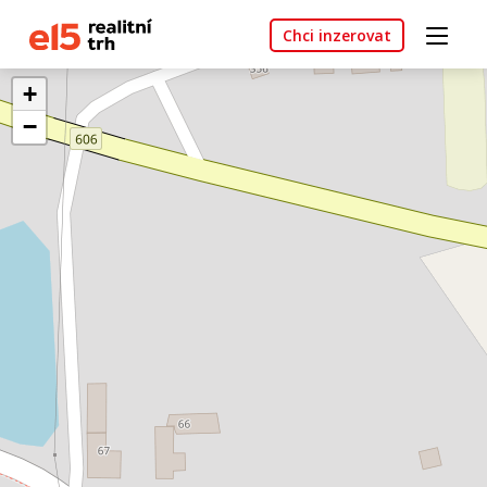
Chci inzerovat
+
−