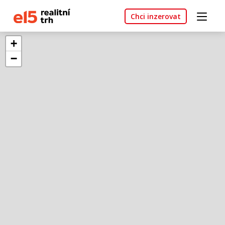
Chci inzerovat
+
−