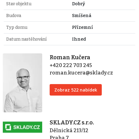
Stav objektu
Dobrý
Budova
Smíšená
Typ domu
Přízemní
Datum nastěhování
Ihned
Roman Kučera
+420 222 703 245
roman.kucera@sklady.cz
Zobraz 522 nabídek
SKLADY.CZ s.r.o.
Dělnická 213/12
Praha 7