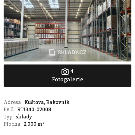
4
Fotogalerie
Adresa
Kuštova, Rakovník
Ev. č.
RT1340-02008
Typ
sklady
Plocha
2 000 m²