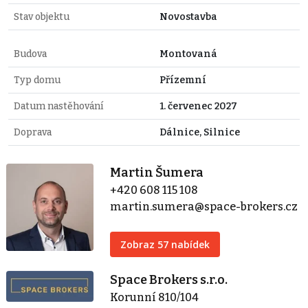
Stav objektu
Novostavba
Budova
Montovaná
Typ domu
Přízemní
Datum nastěhování
1. červenec 2027
Doprava
Dálnice, Silnice
Martin Šumera
+420 608 115 108
martin.sumera@space-brokers.cz
Zobraz 57 nabídek
Space Brokers s.r.o.
Korunní 810/104