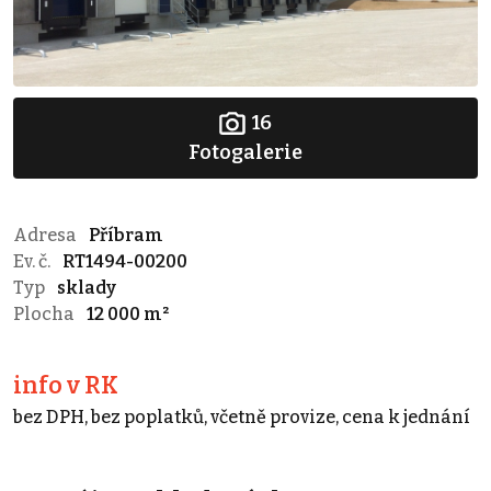
16
Fotogalerie
Adresa
Příbram
Ev. č.
RT1494-00200
Typ
sklady
Plocha
12 000 m²
info v RK
bez DPH, bez poplatků, včetně provize, cena k jednání