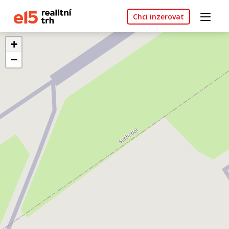
Chci inzerovat
+
−