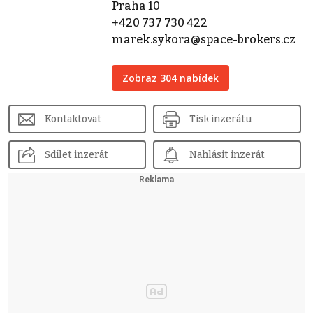
Praha 10
+420 737 730 422
marek.sykora@space-brokers.cz
Zobraz 304 nabídek
Kontaktovat
Tisk inzerátu
Sdílet inzerát
Nahlásit inzerát