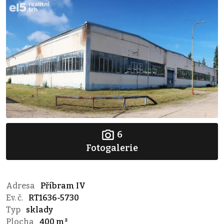
6
Fotogalerie
Adresa
Příbram IV
Ev. č.
RT1636-5730
Typ
sklady
Plocha
400 m²