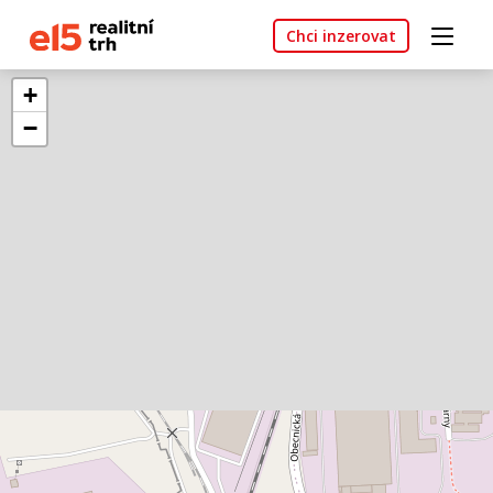
Chci inzerovat
+
−