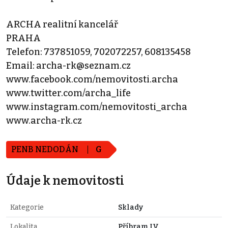
ARCHA realitní kancelář
PRAHA
Telefon: 737851059, 702072257, 608135458
Email: archa-rk@seznam.cz
www.facebook.com/nemovitosti.archa
www.twitter.com/archa_life
www.instagram.com/nemovitosti_archa
www.archa-rk.cz
PENB NEDODÁN
G
Údaje k nemovitosti
Kategorie
Sklady
Lokalita
Příbram IV