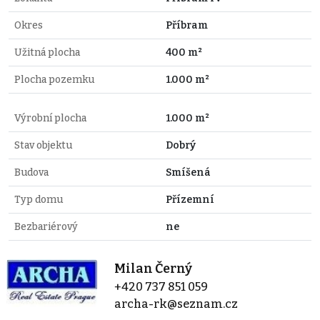
Okres
Příbram
Užitná plocha
400 m²
Plocha pozemku
1.000 m²
Výrobní plocha
1.000 m²
Stav objektu
Dobrý
Budova
Smíšená
Typ domu
Přízemní
Bezbariérový
ne
Milan Černý
+420 737 851 059
archa-rk@seznam.cz