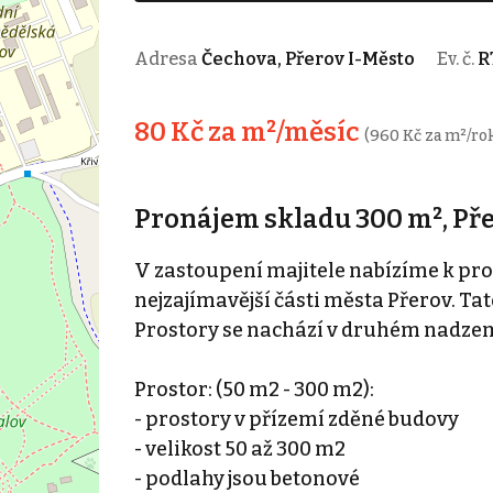
Adresa
Čechova, Přerov I-Město
Ev. č.
R
80 Kč za m²/měsíc
(960 Kč za m²/ro
Pronájem skladu 300 m², Př
V zastoupení majitele nabízíme k pro
nejzajímavější části města Přerov. Ta
Prostory se nachází v druhém nadze
Prostor: (50 m2 - 300 m2):
- prostory v přízemí zděné budovy
- velikost 50 až 300 m2
- podlahy jsou betonové