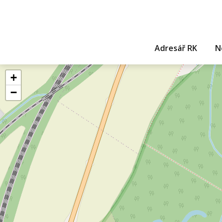
Adresář RK
N
+
−