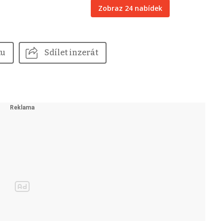
Zobraz 24 nabídek
tu
Sdílet inzerát