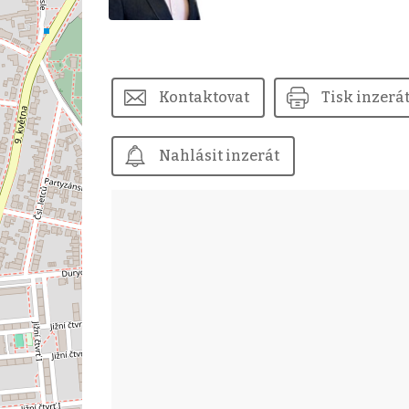
Kontaktovat
Tisk inzerá
Nahlásit inzerát