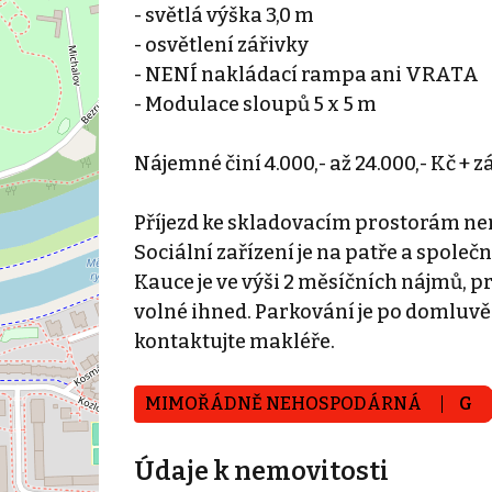
- světlá výška 3,0 m
- osvětlení zářivky
- NENÍ nakládací rampa ani VRATA
- Modulace sloupů 5 x 5 m
Nájemné činí 4.000,- až 24.000,- Kč + z
Příjezd ke skladovacím prostorám ne
Sociální zařízení je na patře a spol
Kauce je ve výši 2 měsíčních nájmů, p
volné ihned. Parkování je po domluvě
kontaktujte makléře.
MIMOŘÁDNĚ NEHOSPODÁRNÁ
G
Údaje k nemovitosti