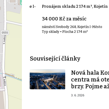
000 m², Hranice I-
Pronájem skladu 2 174 m², Kojetín
34 000 Kč za měsíc
Město
náměstí Svobody 268, Kojetín I-Město
000 m²
Typ sklady • Plocha 2 174 m²
Související články
Nová hala K
centra má ot
brzy. Pojme až
3. 6. 2026