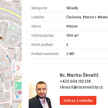
Kategorie
Sklady
Lokalita
Čechova, Přerov I-Město
Okres
Přerov
Užitná plocha
300 m²
Počet podlaží
2
Podlaží umístění
1. NP
Bc. Martin Škvařil
+420 604 110 138
skvaril@rmereality.cz
Zobraz 2 nabídky