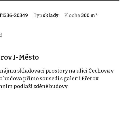
T1336-20349
Typ
sklady
Plocha
300 m²
k)
erov I-Město
nájmu skladovací prostory na ulici Čechova v
to budova přímo sousedí s galerií Přerov.
mním podlaží zděné budovy.