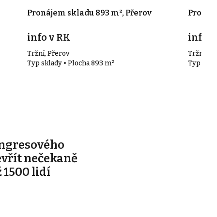
Pronájem skladu 893 m², Přerov
Pronáje
info v RK
info v
Tržní, Přerov
Tržní, Př
Typ sklady • Plocha 893 m²
Typ skla
ongresového
evřít nečekaně
 1500 lidí