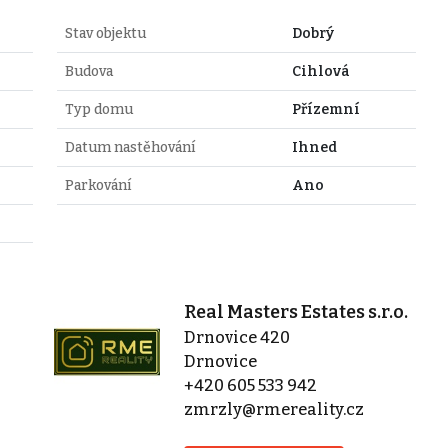
Stav objektu
Dobrý
Budova
Cihlová
Typ domu
Přízemní
Datum nastěhování
Ihned
Parkování
Ano
Real Masters Estates s.r.o.
Drnovice 420
Drnovice
+420 605 533 942
zmrzly@rmereality.cz