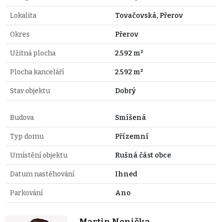
Lokalita
Tovačovská, Přerov
Okres
Přerov
Užitná plocha
2.592 m²
Plocha kanceláří
2.592 m²
Stav objektu
Dobrý
Budova
Smíšená
Typ domu
Přízemní
Umístění objektu
Rušná část obce
Datum nastěhování
Ihned
Parkování
Ano
Martin Nenička