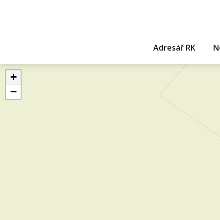
Adresář RK
N
+
−