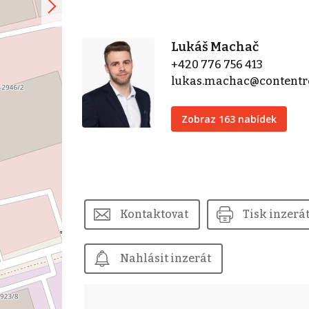
Lukáš Machač
+420 776 756 413
lukas.machac@contentre
Zobraz 163 nabídek
Kontaktovat
Tisk inzerá
Nahlásit inzerát