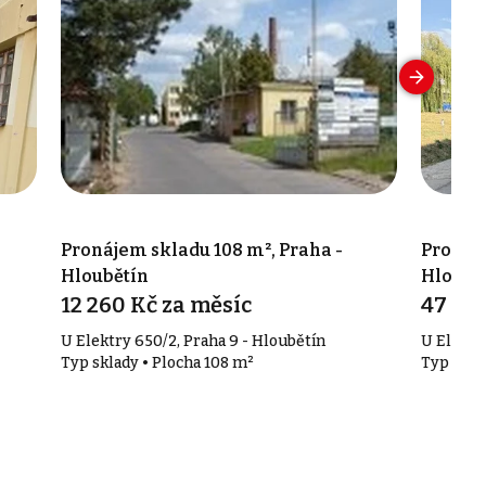
Pronájem skladu 108 m², Praha -
Pronáje
Hloubětín
Hloubě
12 260 Kč za měsíc
47 460
U Elektry 650/2, Praha 9 - Hloubětín
U Elektr
Typ sklady • Plocha 108 m²
Typ skla