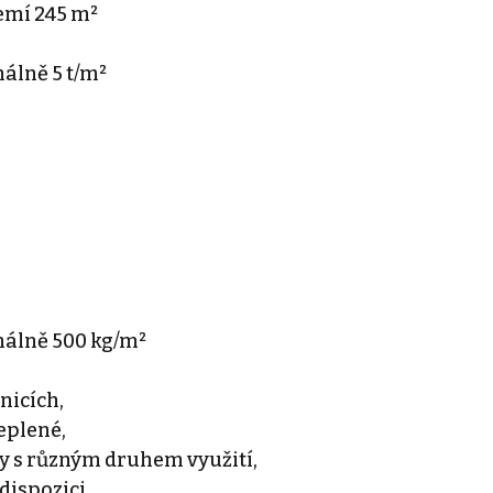
emí 245 m²
álně 5 t/m²
málně 500 kg/m²
nicích,
eplené,
ory s různým druhem využití,
dispozici,