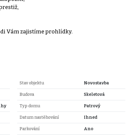
prestiž,
ádi Vám zajistíme prohlídky.
Stav objektu
Novostavba
Budova
Skeletová
ahy
Typ domu
Patrový
Datum nastěhování
Ihned
Parkování
Ano