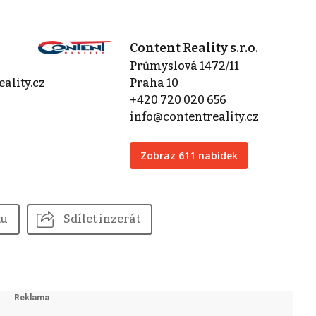
Content Reality s.r.o.
Průmyslová 1472/11
ality.cz
Praha 10
+420 720 020 656
info@contentreality.cz
Zobraz 611 nabídek
tu
Sdílet inzerát