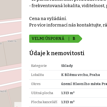
- frekventovaná lokalita, viditelnost, 
Cena na vyžádání.
Pro více informací nás kontaktujte, r
VELMI ÚSPORNÁ
B
Údaje k nemovitosti
Kategorie
Sklady
Lokalita
K Bílému vrchu, Praha
Okres
území Hlavního města Pr
Užitná plocha
1.313 m²
Plocha kanceláří
1.313 m²