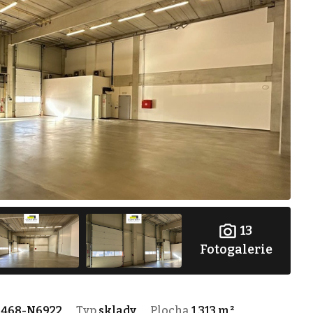
13
Fotogalerie
1468-N6922
Typ
sklady
Plocha
1 313 m²