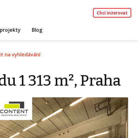
Chci inzerovat
projekty
Blog
t na vyhledávání
u 1 313 m², Praha