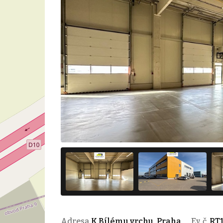
Adresa
K Bílému vrchu, Praha
Ev. č.
RT