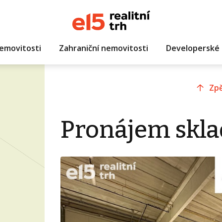
emovitosti
Zahraniční nemovitosti
Developerské 
Zpě
Pronájem sklad