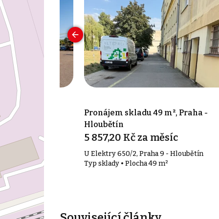
 m², Praha -
Pronájem skladu 49 m², Praha -
Hloubětín
íc
5 857,20 Kč za měsíc
 4 - Hodkovičky
U Elektry 650/2, Praha 9 - Hloubětín
 m²
Typ sklady • Plocha 49 m²
Související články