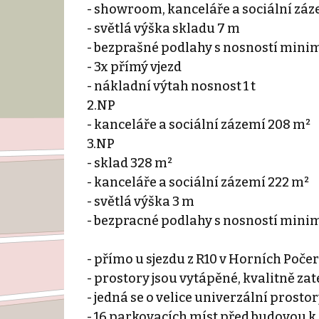
- showroom, kanceláře a sociální záz
- světlá výška skladu 7 m
- bezprašné podlahy s nosností minim
- 3x přímý vjezd
- nákladní výtah nosnost 1 t
2.NP
- kanceláře a sociální zázemí 208 m²
3.NP
- sklad 328 m²
- kanceláře a sociální zázemí 222 m²
- světlá výška 3 m
- bezpracné podlahy s nosností mini
- přímo u sjezdu z R10 v Horních Počer
- prostory jsou vytápěné, kvalitně zat
- jedná se o velice univerzální prost
- 16 parkovacích míst před budovou k 