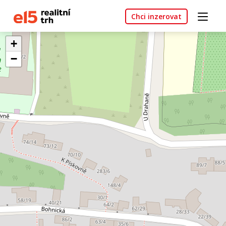
Chci inzerovat
+
−