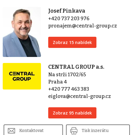
Josef Pinkava
+420 737 203 976
pronajem@central-group.cz
Zobraz 15 nabídek
CENTRAL GROUP a.s.
Na strži 1702/65
Praha 4
+420 777 463 383
eiglova@central-group.cz
Zobraz 95 nabídek
Kontaktovat
Tisk inzerátu