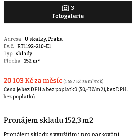
3
Fotogalerie
Adresa
U skalky, Praha
Ev. č.
RT1192-210-E1
Typ
sklady
Plocha
152 m²
20 103 Kč za měsíc
(1 587 Kč za m²/rok)
Cena je bez DPH a bez poplatků (50,-Kč/m2), bez DPH,
bez poplatků
Pronájem skladu 152,3 m2
Pronájem skladu s využitím i pro parkování.