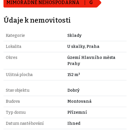
MIMOŘÁDNĚ NEHOSPODÁRNÁ
G
Údaje k nemovitosti
Kategorie
Sklady
Lokalita
U skalky, Praha
Okres
území Hlavního města
Prahy
Užitná plocha
152 m²
Stav objektu
Dobrý
Budova
Montovaná
Typ domu
Přízemní
Datum nastěhování
Ihned