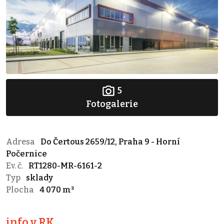
5
Fotogalerie
Adresa
Do Čertous 2659/12, Praha 9 - Horní
Počernice
Ev. č.
RT1280-MR-6161-2
Typ
sklady
Plocha
4 070 m²
info v RK