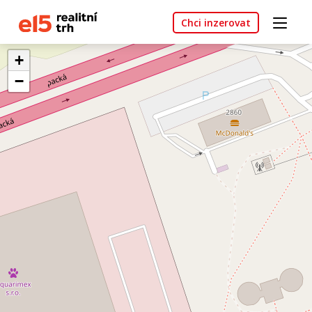
Chci inzerovat
+
−