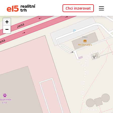
Chci inzerovat
+
−