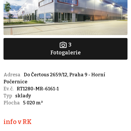
3
Fotogalerie
Adresa
Do Čertous 2659/12, Praha 9 - Horní
Počernice
Ev. č.
RT1280-MR-6161-1
Typ
sklady
Plocha
5 020 m²
info v RK