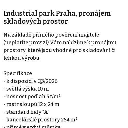
Industrial park Praha, pronájem
skladových prostor
Na základě přímého pověření majitele
(neplatíte provizi) Vám nabízíme k pronájmu
prostory, které jsou vhodné pro skladování či
lehkou výrobu.
Specifikace
- k dispozici v Q3/2026
- světlá výška 10 m
- nosnost podlah 5 t/m²
- rastr sloupů 12 x 24 m
- standard haly "A"
- kancelářské prostory 254 m²
- přímé vjezdy i můstky