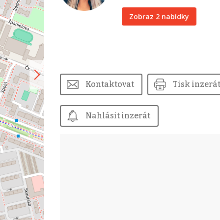
Zobraz 2 nabídky
Kontaktovat
Tisk inzerá
Nahlásit inzerát