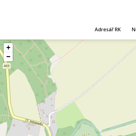
Adresář RK
N
+
−