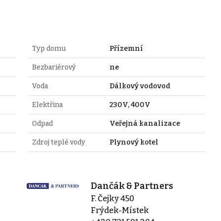
Typ domu
Přízemní
Bezbariérový
ne
Voda
Dálkový vodovod
Elektřina
230V, 400V
Odpad
Veřejná kanalizace
Zdroj teplé vody
Plynový kotel
Dančák & Partners
F. Čejky 450
z
Frýdek-Místek