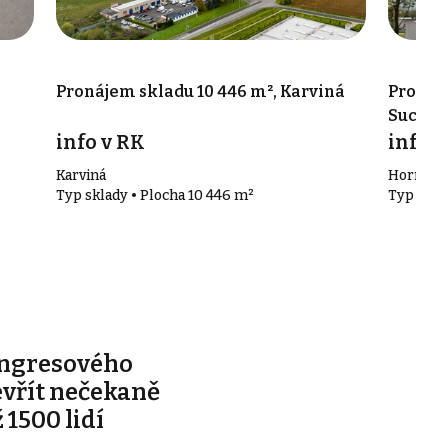
Pronájem skladu 10 446 m², Karviná
Pronáje
Suchá
info v RK
info v
Karviná
Horní Su
Typ sklady • Plocha 10 446 m²
Typ skla
ongresového
evřít nečekaně
 1500 lidí