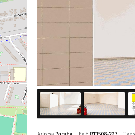
Adresa
Poruba
Ev. č.
RT1508-227
Typ