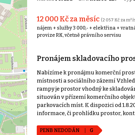
12 000 Kč za měsíc
(2 057 Kč za m²/
nájem + služby 3 000,- + elektřina + vratn
provize RK, včetně právního servisu
Pronájem skladovacího prosto
Nabízíme k pronájmu komerční prosto
místnosti a sociálního zázemí Vzhle
rampy je prostor vhodný ke skladování
situován v přízemí komerčního objektu
parkovacích míst. K dispozici od 1.8.20
informace, či prohlídku prostor, kon
PENB NEDODÁN
G