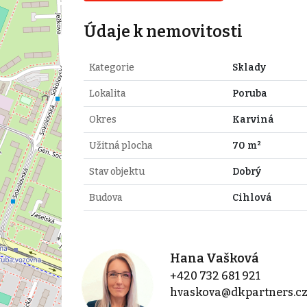
Údaje k nemovitosti
Kategorie
Sklady
Lokalita
Poruba
Okres
Karviná
Užitná plocha
70 m²
Stav objektu
Dobrý
Budova
Cihlová
Hana Vašková
+420 732 681 921
hvaskova@dkpartners.c