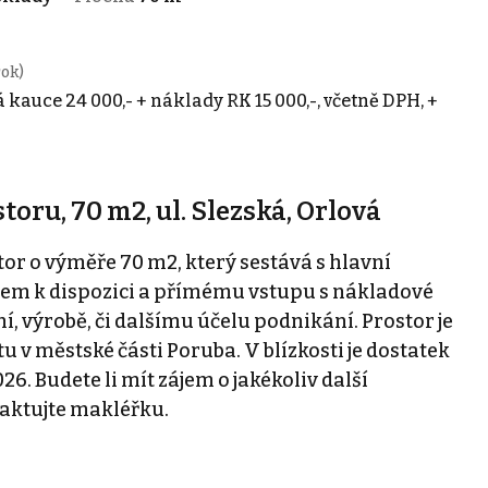
rok)
á kauce 24 000,- + náklady RK 15 000,-, včetně DPH, +
ru, 70 m2, ul. Slezská, Orlová
r o výměře 70 m2, který sestává s hlavní
dem k dispozici a přímému vstupu s nákladové
, výrobě, či dalšímu účelu podnikání. Prostor je
 v městské části Poruba. V blízkosti je dostatek
26. Budete li mít zájem o jakékoliv další
taktujte makléřku.