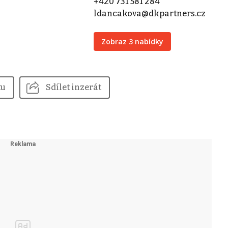
+420 731 581 284
ldancakova@dkpartners.cz
Zobraz 3 nabídky
tu
Sdílet inzerát