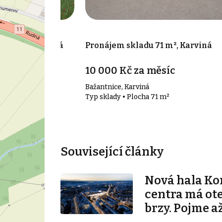
 508 m², Karviná
Pronájem skladu 71 m², Karviná
10 000 Kč za měsíc
Bažantnice, Karviná
508 m²
Typ sklady • Plocha 71 m²
Související články
Nová hala K
centra má ot
brzy. Pojme až