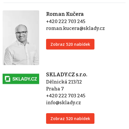
Roman Kučera
+420 222 703 245
roman.kucera@sklady.cz
Zobraz 520 nabídek
SKLADY.CZ s.r.o.
Dělnická 213/12
Praha 7
+420 222 703 245
info@sklady.cz
Zobraz 520 nabídek