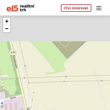
Chci inzerovat
+
−