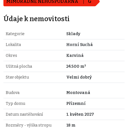
MIMOŘÁDNĚ NEHOSPODÁRNÁ
G
Údaje k nemovitosti
Kategorie
Sklady
Lokalita
Horní Suchá
Okres
Karviná
Užitná plocha
24.500 m²
Stav objektu
Velmi dobrý
Budova
Montovaná
Typ domu
Přízemní
Datum nastěhování
1. květen 2027
Rozměry - výška stropu
18 m