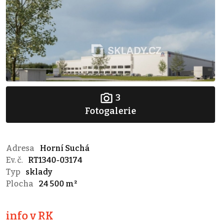
3
Fotogalerie
Adresa
Horní Suchá
Ev. č.
RT1340-03174
Typ
sklady
Plocha
24 500 m²
info v RK