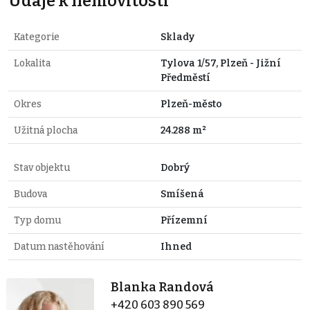
Údaje k nemovitosti
Kategorie
Sklady
Lokalita
Tylova 1/57, Plzeň - Jižní
Předměstí
Okres
Plzeň-město
Užitná plocha
24.288 m²
Stav objektu
Dobrý
Budova
Smíšená
Typ domu
Přízemní
Datum nastěhování
Ihned
Blanka Randová
+420 603 890 569