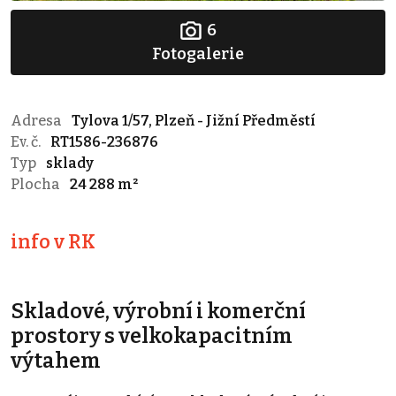
6
Fotogalerie
Adresa
Tylova 1/57, Plzeň - Jižní Předměstí
Ev. č.
RT1586-236876
Typ
sklady
Plocha
24 288 m²
info v RK
Skladové, výrobní i komerční
prostory s velkokapacitním
výtahem