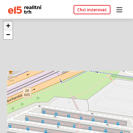
Chci inzerovat
+
−