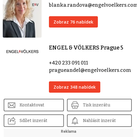
blanka.randova@engelvoelkers.co
Zobraz 76 nabídek
ENGEL & VÖLKERS Prague 5
+420 233 091 011
pragueandel@engelvoelkers.com
Zobraz 348 nabídek
Kontaktovat
Tisk inzerátu
Sdílet inzerát
Nahlásit inzerát