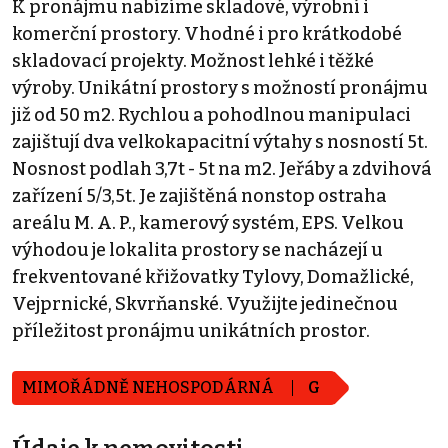
K pronájmu nabízíme skladové, výrobní i
komerční prostory. Vhodné i pro krátkodobé
skladovací projekty. Možnost lehké i těžké
výroby. Unikátní prostory s možností pronájmu
již od 50 m2. Rychlou a pohodlnou manipulaci
zajištují dva velkokapacitní výtahy s nosností 5t.
Nosnost podlah 3,7t - 5t na m2. Jeřáby a zdvihová
zařízení 5/3,5t. Je zajištěná nonstop ostraha
areálu M. A. P., kamerový systém, EPS. Velkou
výhodou je lokalita prostory se nacházejí u
frekventované křižovatky Tylovy, Domažlické,
Vejprnické, Skvrňanské. Využijte jedinečnou
příležitost pronájmu unikátních prostor.
MIMOŘÁDNĚ NEHOSPODÁRNÁ
G