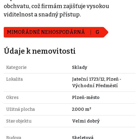
obchvatu, což firmám zajišťuje vysokou
viditelnost a snadný přístup.
MIMOŘÁDNĚ NEHOSPODÁRNÁ
G
Údaje k nemovitosti
Kategorie
Sklady
Lokalita
Jateční 1723/12, Plzeň -
Východní Předměstí
Okres
Plzeň-město
Užitná plocha
2.000 m²
Stav objektu
Velmi dobrý
Budova
Skeletová