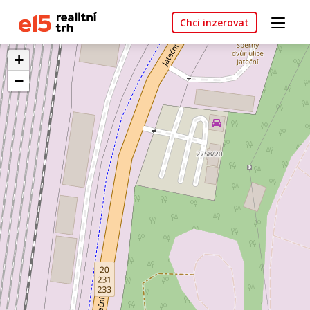
Chci inzerovat
+
−