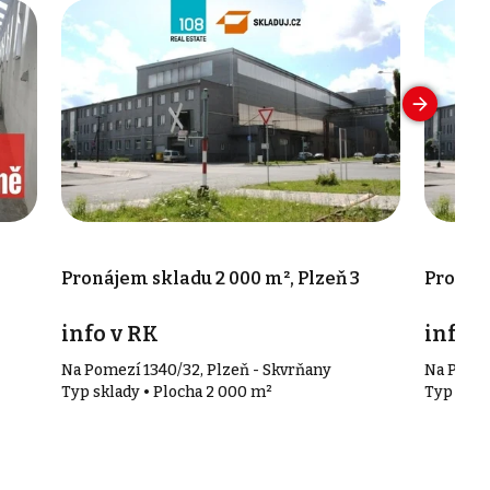
Pronájem skladu 2 000 m², Plzeň 3
Pronáje
info v RK
info v
Na Pomezí 1340/32, Plzeň - Skvrňany
Na Pomez
Typ sklady • Plocha 2 000 m²
Typ skla