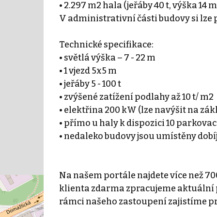
• 2.297 m2 hala (jeřáby 40 t, výška 14 m
V administrativní části budovy si lz
Technické specifikace:
• světlá výška – 7 - 22 m
• 1 vjezd 5x5 m
• jeřáby 5 - 100 t
• zvýšené zatížení podlahy až 10 t/ m2
• elektřina 200 kW (lze navýšit na zá
• přímo u haly k dispozici 10 parkovac
• nedaleko budovy jsou umístěny dobíj
Na našem portále najdete více než 70
klienta zdarma zpracujeme aktuální p
rámci našeho zastoupení zajistíme p