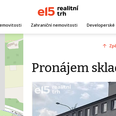
emovitosti
Zahraniční nemovitosti
Developerské 
Zpě
Pronájem sklad