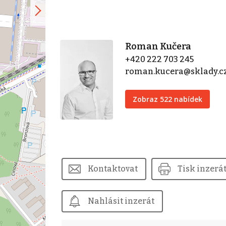
Roman Kučera
+420 222 703 245
roman.kucera@sklady.c
Zobraz 522 nabídek
Kontaktovat
Tisk inzerá
Nahlásit inzerát