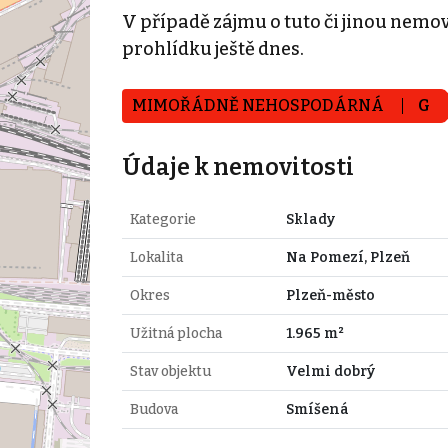
V případě zájmu o tuto či jinou nemovi
prohlídku ještě dnes.
MIMOŘÁDNĚ NEHOSPODÁRNÁ
G
Údaje k nemovitosti
Kategorie
Sklady
Lokalita
Na Pomezí, Plzeň
Okres
Plzeň-město
Užitná plocha
1.965 m²
Stav objektu
Velmi dobrý
Budova
Smíšená