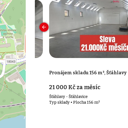
800 m², Plzeň
Pronájem skladu 156 m², Šťáhlavy
21 000 Kč za měsíc
Šťáhlavy - Šťáhlavice
00 m²
Typ sklady • Plocha 156 m²