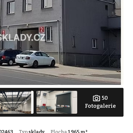
50
Fotogalerie
02463
Typ
sklady
Plocha
1 965 m²