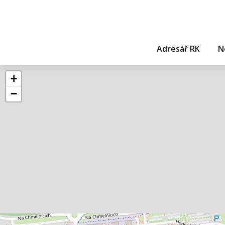
Adresář RK
N
+
−