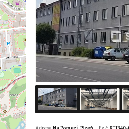
Adresa
Na Pomezí, Plzeň
Ev. č.
RT1340-