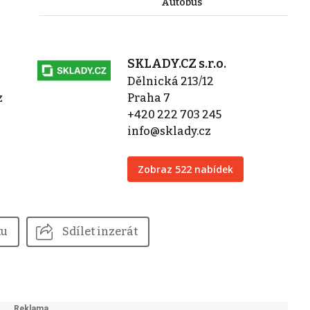
Autobus
SKLADY.CZ s.r.o.
Dělnická 213/12
z
Praha 7
+420 222 703 245
info@sklady.cz
Zobraz 522 nabídek
tu
Sdílet inzerát