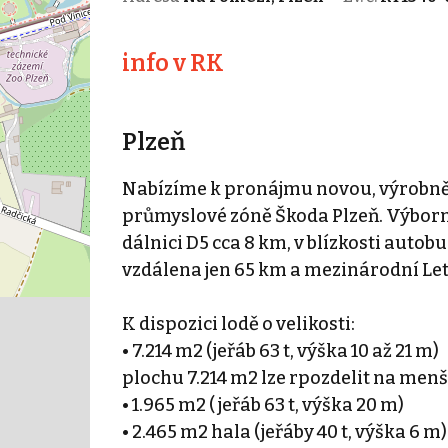
info v RK
Plzeň
Nabízíme k pronájmu novou, výrobně/
průmyslové zóně Škoda Plzeň. Výborn
dálnici D5 cca 8 km, v blízkosti aut
vzdálena jen 65 km a mezinárodní Let
K dispozici lodě o velikosti:
• 7.214 m2 (jeřáb 63 t, výška 10 až 21 m)
plochu 7.214 m2 lze rpozdelit na menš
• 1.965 m2 ( jeřáb 63 t, výška 20 m)
• 2.465 m2 hala (jeřáby 40 t, výška 6 m)