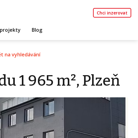
Chci inzerovat
projekty
Blog
t na vyhledávání
u 1 965 m², Plzeň