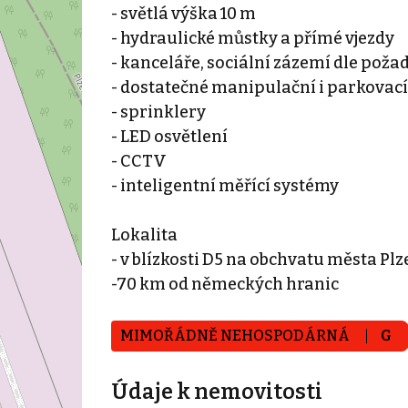
- světlá výška 10 m
- hydraulické můstky a přímé vjezdy
- kanceláře, sociální zázemí dle poža
- dostatečné manipulační i parkovací
- sprinklery
- LED osvětlení
- CCTV
- inteligentní měřící systémy
Lokalita
- v blízkosti D5 na obchvatu města Plz
-70 km od německých hranic
MIMOŘÁDNĚ NEHOSPODÁRNÁ
G
Údaje k nemovitosti