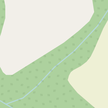
jem skladu 804 m², Plzeň
Pronájem skladu 9 