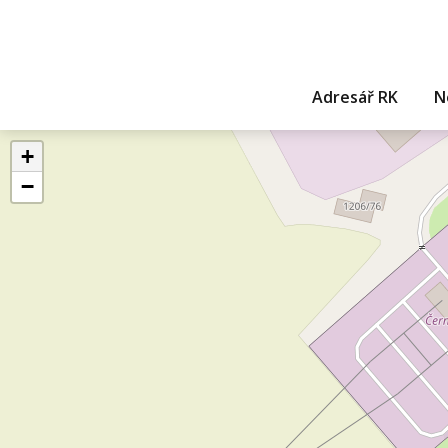
Adresář RK
N
+
−