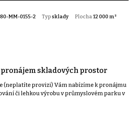
280-MM-0155-2
Typ
sklady
Plocha
12 000 m²
, pronájem skladových prostor
e (neplatíte provizi) Vám nabízíme k pronájmu
dování či lehkou výrobu v průmyslovém parku v