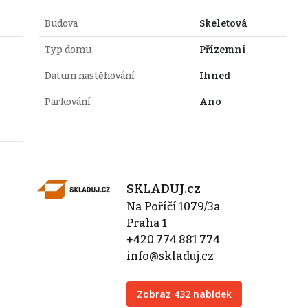
Budova
Skeletová
Typ domu
Přízemní
Datum nastěhování
Ihned
Parkování
Ano
SKLADUJ.cz
Na Poříčí 1079/3a
Praha 1
+420 774 881 774
info@skladuj.cz
Zobraz 432 nabídek