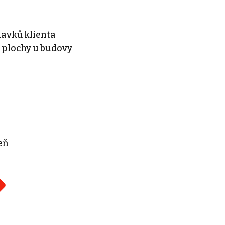
davků klienta
 plochy u budovy
eň