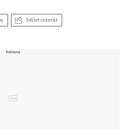
tu
Sdílet inzerát