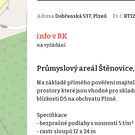
Adresa
Dobřanská 537, Plzeň
Ev. č.
RT1
info v RK
na vyžádání
Průmyslový areál Štěnovice
Na základě přímého pověření majitel
prostory které jsou vhodné pro skla
blízkosti D5 na obchvatu Plzně.
Specifikace
- bezprašné podlahy s nosností 5 t/m²
- rastr sloupů 12 x 24 m