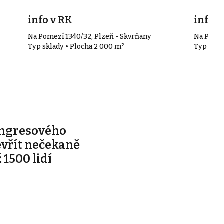
info v RK
info v
Na Pomezí 1340/32, Plzeň - Skvrňany
Na Pomez
Typ sklady • Plocha 2 000 m²
Typ skla
ongresového
evřít nečekaně
 1500 lidí