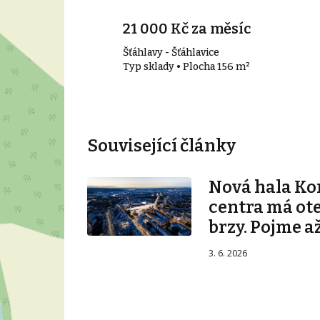
21 000 Kč za měsíc
Šťáhlavy - Šťáhlavice
00 m²
Typ sklady • Plocha 156 m²
Související články
Nová hala K
centra má ot
brzy. Pojme až
3. 6. 2026