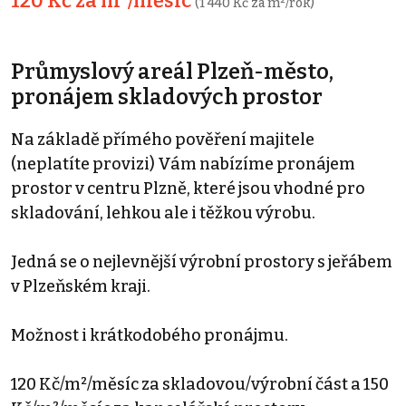
120 Kč za m²/měsíc
(1 440 Kč za m²/rok)
Průmyslový areál Plzeň-město,
pronájem skladových prostor
Na základě přímého pověření majitele
(neplatíte provizi) Vám nabízíme pronájem
prostor v centru Plzně, které jsou vhodné pro
skladování, lehkou ale i těžkou výrobu.
Jedná se o nejlevnější výrobní prostory s jeřábem
v Plzeňském kraji.
Možnost i krátkodobého pronájmu.
120 Kč/m²/měsíc za skladovou/výrobní část a 150