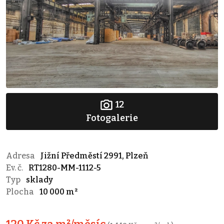
12
Fotogalerie
Adresa
Jižní Předměstí 2991, Plzeň
Ev. č.
RT1280-MM-1112-5
Typ
sklady
Plocha
10 000 m²