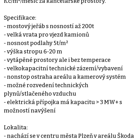
Kč/m²/měsíc za kancelářské prostory.
Specifikace:
- mostový jeřáb s nosností až 200t
- velká vrata pro vjezd kamionů
- nosnost podlahy 5t/m²
- výška stropu 6-20 m
- vytápěné prostory ale i bez temperace
- velkokapacitní technické zázemí/vybavení
- nonstop ostraha areálu a kamerový systém
- možné rozvedení technických
plynů/stlačeného vzduchu
- elektrická přípojka má kapacitu > 3 MW+ s
možností navýšení
Lokalita:
- nachází se v centru města Plzeň v areálu Škoda