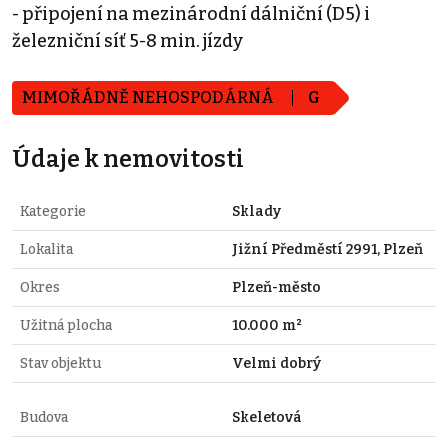
- připojení na mezinárodní dálniční (D5) i
železniční síť 5-8 min. jízdy
MIMOŘÁDNĚ NEHOSPODÁRNÁ
G
Údaje k nemovitosti
Kategorie
Sklady
Lokalita
Jižní Předměstí 2991, Plzeň
Okres
Plzeň-město
Užitná plocha
10.000 m²
Stav objektu
Velmi dobrý
Budova
Skeletová