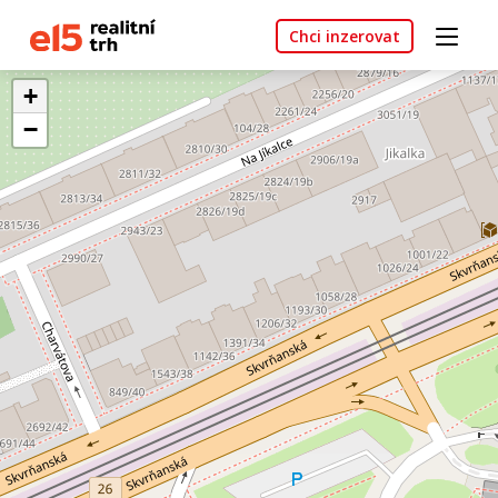
Chci inzerovat
+
−