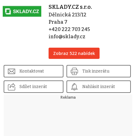
SKLADY.CZ s.r.o.
Dělnická 213/12
Praha 7
+420 222 703 245
info@sklady.cz
Zobraz 522 nabídek
Kontaktovat
Tisk inzerátu
Sdílet inzerát
Nahlásit inzerát