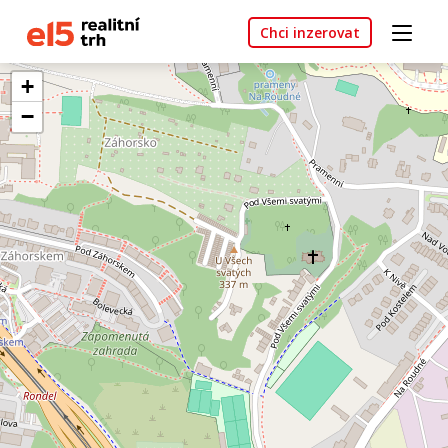
Chci inzerovat
+
−