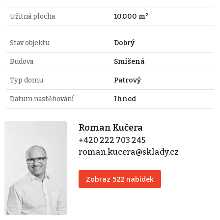
Užitná plocha
10.000 m²
Stav objektu
Dobrý
Budova
Smíšená
Typ domu
Patrový
Datum nastěhování
Ihned
Roman Kučera
+420 222 703 245
roman.kucera@sklady.cz
Zobraz 522 nabídek