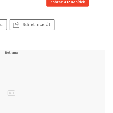
Zobraz 432 nabídek
tu
Sdílet inzerát