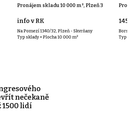
Pronájem skladu 10 000 m², Plzeň 3
Pronáje
info v RK
145 00
Na Pomezí 1340/32, Plzeň - Skvrňany
Borská, 
Typ sklady • Plocha 10 000 m²
Typ skla
ongresového
evřít nečekaně
 1500 lidí