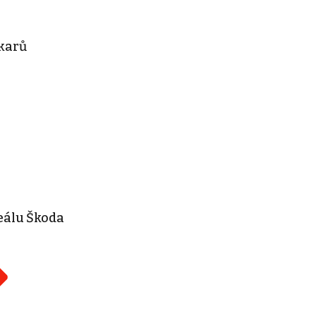
ukarů
reálu Škoda