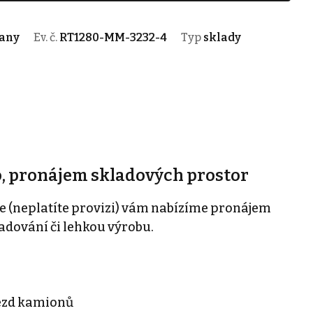
ňany
Ev. č.
RT1280-MM-3232-4
Typ
sklady
o, pronájem skladových prostor
e (neplatíte provizi) vám nabízíme pronájem
ladování či lehkou výrobu.
vjezd kamionů