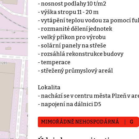
- nosnost podlahy 10 t/m2
- výška stropu 11 - 20 m
- vytápění teplou vodou za pomocí f
- rozmanité dělení jednotek
- velký příkon pro výrobu
- solární panely na střeše
- rozsáhlá rekonstrukce budovy
- temperace
- střežený průmyslový areál
Lokalita
- nachází se v centru města Plzeň v a
- napojení na dálnici D5
MIMOŘÁDNĚ NEHOSPODÁRNÁ
G