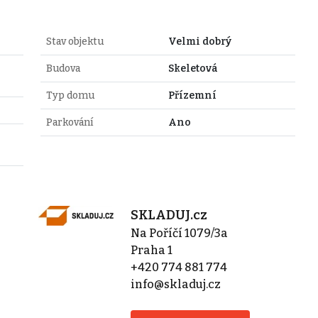
Stav objektu
Velmi dobrý
Budova
Skeletová
Typ domu
Přízemní
Parkování
Ano
SKLADUJ.cz
Na Poříčí 1079/3a
Praha 1
+420 774 881 774
info@skladuj.cz