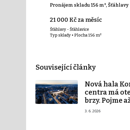
800 m², Plzeň
Pronájem skladu 156 m², Šťáhlavy
21 000 Kč za měsíc
Šťáhlavy - Šťáhlavice
00 m²
Typ sklady • Plocha 156 m²
Související články
Nová hala K
centra má ot
brzy. Pojme až
3. 6. 2026