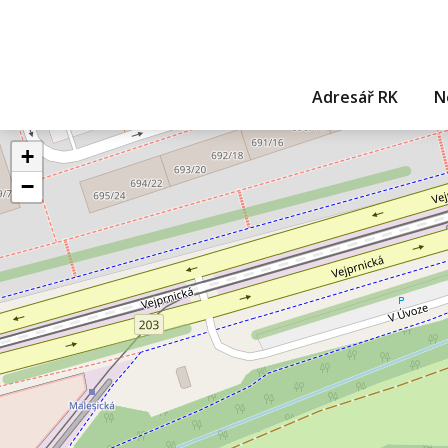
Adresář RK
N
+
−