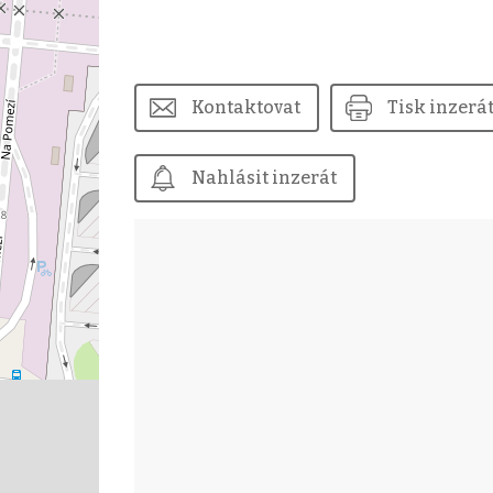
Kontaktovat
Tisk inzerá
Nahlásit inzerát