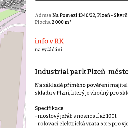
Adresa
Na Pomezí 1340/32, Plzeň - Skvr
Plocha
2 000 m²
info v RK
na vyžádání
Industrial park Plzeň-měst
Na základě přímého pověření majitel
skladu v Plzni, který je vhodný pro sk
Specifikace
- mostový jeřáb s nosností až 100t
- rolovací elektrická vrata 5 x 5 pro 